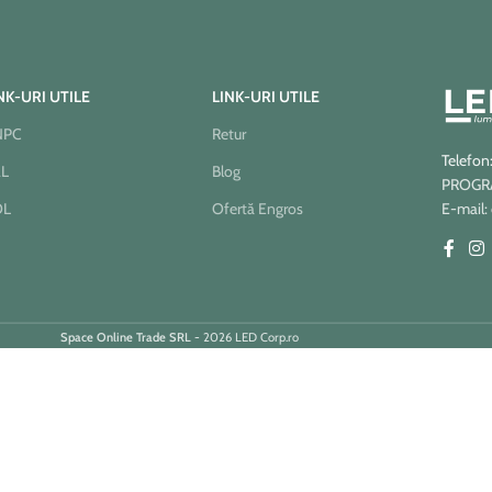
NK-URI UTILE
LINK-URI UTILE
NPC
Retur
Telefon
AL
Blog
PROGRAM
OL
Ofertă Engros
E-mail:
Space Online Trade SRL
- 2026 LED Corp.ro