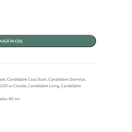
AUGĂ ÎN COȘ
rie
,
Candelabre Casa Scarii
,
Candelabre Dormitor
,
LED cu Cristale
,
Candelabre Living
,
Candelabre
etru 40 cm