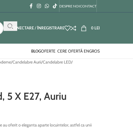
DESPRE NOI
CONTACT
CONECTARE / ÎNREGISTRARE
0
LEI
OFERTE
CERE OFERTĂ ENGROS
BLOG
oderne
/
Candelabre Aurii
/
Candelabre LED
/
 5 X E27, Auriu
au oferit o eleganta aparte locuintelor, astfel ca unii