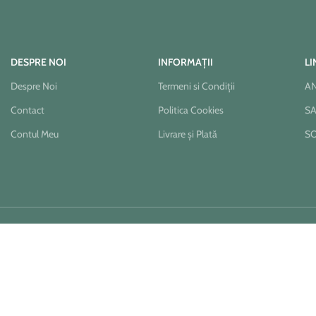
DESPRE NOI
INFORMAȚII
LI
Despre Noi
Termeni si Condiții
A
Contact
Politica Cookies
S
Contul Meu
Livrare și Plată
S