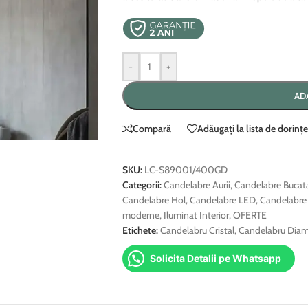
-
+
AD
Compară
Adăugați la lista de dorințe
SKU:
LC-S89001/400GD
Categorii:
Candelabre Aurii
,
Candelabre Bucata
Candelabre Hol
,
Candelabre LED
,
Candelabre 
moderne
,
Iluminat Interior
,
OFERTE
Etichete:
Candelabru Cristal
,
Candelabru Diam
Solicita Detalii pe Whatsapp