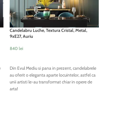
Candelabru Luche, Textura Cristal, Metal,
-45%
9xE27, Auriu
Candelabru Alice 1
Cristal, Diametru
840
lei
650
lei
1,190
lei
ADAUGĂ ÎN COȘ
ADAUGĂ ÎN COȘ
e
Din Evul Mediu si pana in prezent, candelabrele
au oferit o eleganta aparte locuintelor, astfel ca
Din Evul Mediu si p
unii artisti le-au transformat chiar in opere de
au oferit o eleganta
arta!
unii artisti le-au t
arta!