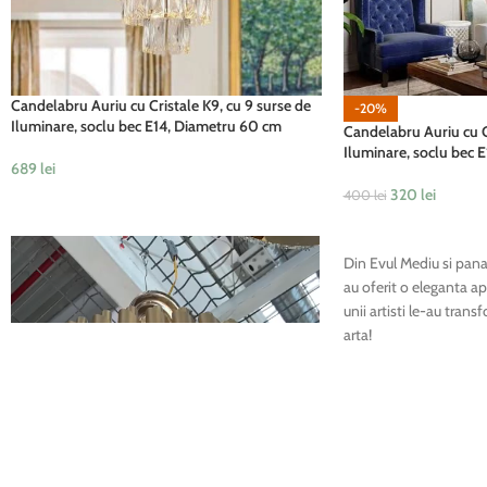
Candelabru Auriu cu Cristale K9, cu 9 surse de
-20%
Iluminare, soclu bec E14, Diametru 60 cm
Candelabru Auriu cu Cr
Iluminare, soclu bec 
689
lei
320
lei
400
lei
ADAUGĂ ÎN COȘ
ADAUGĂ ÎN COȘ
Player
Din Evul Mediu si pana
video
au oferit o eleganta apa
unii artisti le-au trans
arta!