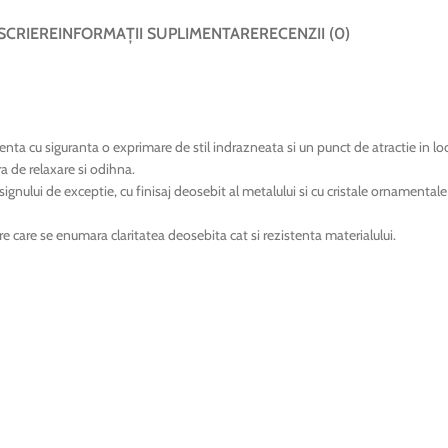
SCRIERE
INFORMAȚII SUPLIMENTARE
RECENZII (0)
enta cu siguranta o exprimare de stil indrazneata si un punct de atractie in lo
ra de relaxare si odihna.
ignului de exceptie, cu finisaj deosebit al metalului si cu cristale ornamental
re care se enumara claritatea deosebita cat si rezistenta materialului.