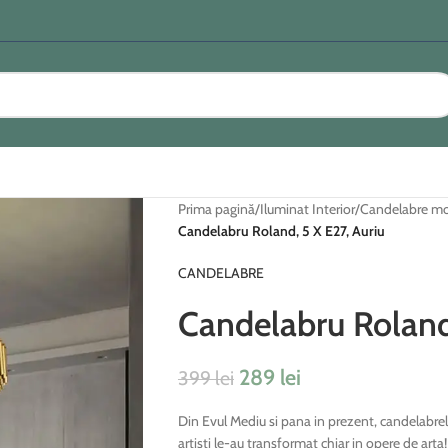
Prima pagină
/
Iluminat Interior
/
Candelabre m
Candelabru Roland, 5 X E27, Auriu
CANDELABRE
Candelabru Roland,
289
lei
399
lei
Din Evul Mediu si pana in prezent, candelabrele 
artisti le-au transformat chiar in opere de arta!