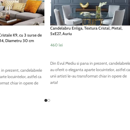
Candelabru Enliga, Textura Cristal, Metal,
5xE27, Auriu
istale K9, cu 3 surse de
E14, Diametru 30 cm
460
lei
ADAUGĂ ÎN COȘ
Din Evul Mediu si pana in prezent, candelabrel
au oferit o eleganta aparte locuintelor, astfel ca
 in prezent, candelabrele
unii artisti le-au transformat chiar in opere de
rte locuintelor, astfel ca
arta!
format chiar in opere de