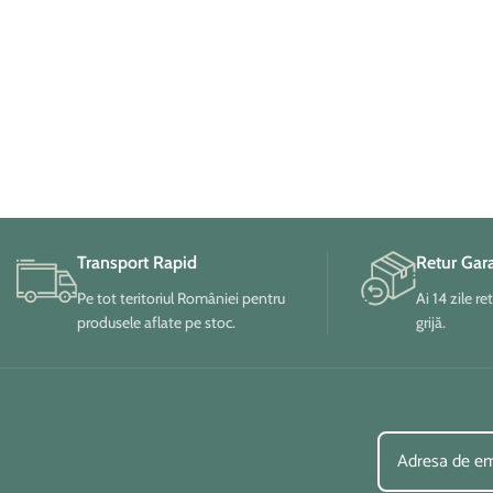
Transport Rapid
Retur Gar
00:00
00:10
Pe tot teritoriul României pentru
Ai 14 zile re
Din Evul Mediu si pana in prezent, candelabrele
produsele aflate pe stoc.
grijă.
au oferit o eleganta aparte locuintelor, astfel ca
unii artisti le-au transformat chiar in opere de
arta!