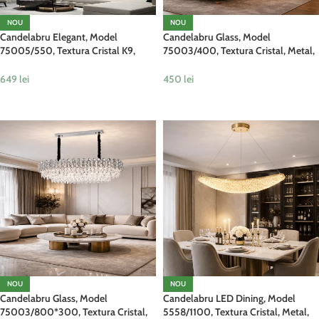
NOU
NOU
Candelabru Elegant, Model
Candelabru Glass, Model
75005/550, Textura Cristal K9,
75003/400, Textura Cristal, Metal,
Metal, 8 X E14, Auriu
5 X E14, Argintiu
649
lei
450
lei
ADAUGĂ ÎN COȘ
ADAUGĂ ÎN COȘ
NOU
NOU
Candelabru Glass, Model
Candelabru LED Dining, Model
75003/800*300, Textura Cristal,
5558/1100, Textura Cristal, Metal,