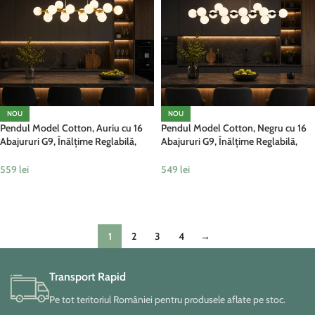
NOU
NOU
Pendul Model Cotton, Auriu cu 16
Pendul Model Cotton, Negru cu 16
Abajururi G9, Înălțime Reglabilă,
Abajururi G9, Înălțime Reglabilă,
Metal și Sticlă
Metal și Sticlă
559
lei
549
lei
ADAUGĂ ÎN COȘ
ADAUGĂ ÎN COȘ
1
2
3
4
→
Transport Rapid
Pe tot teritoriul României pentru produsele aflate pe stoc.