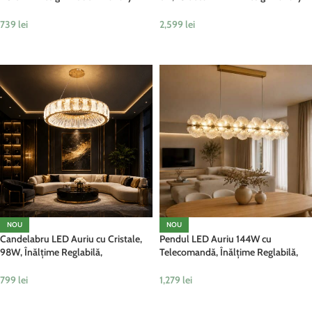
pentru Living, Dining și Insulă
pentru Spații Impresionante
739
lei
2,599
lei
ADAUGĂ ÎN COȘ
ADAUGĂ ÎN COȘ
NOU
NOU
Candelabru LED Auriu cu Cristale,
Pendul LED Auriu 144W cu
98W, Înălțime Reglabilă,
Telecomandă, Înălțime Reglabilă,
Telecomandă, Dimabil, 3 Tipuri de
Dimabil, 3 Tipuri de Lumină
Lumină
799
lei
1,279
lei
ADAUGĂ ÎN COȘ
ADAUGĂ ÎN COȘ