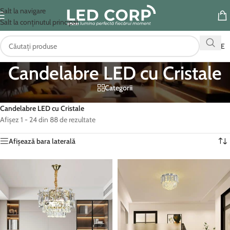
Salt la navigare
Salt la conținutul principal
OFERTE
Candelabre LED cu Cristale
Categorii
Prima pagină
/
Iluminat Interior
/
Candelabre moderne
/
Candelabre LED cu Cristale
Afișez 1 - 24 din 88 de rezultate
Afișează bara laterală