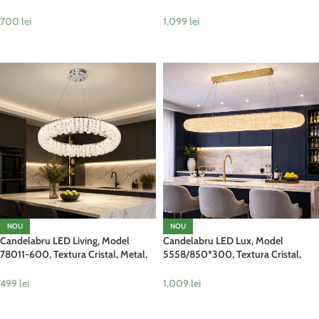
Metal, 8 X E14, Argintiu
96W, Auriu
700
lei
1,099
lei
ADAUGĂ ÎN COȘ
ADAUGĂ ÎN COȘ
NOU
NOU
Candelabru LED Living, Model
Candelabru LED Lux, Model
78011-600, Textura Cristal, Metal,
5558/850*300, Textura Cristal,
90W, Argintiu
Metal, 75W, Auriu
499
lei
1,009
lei
ADAUGĂ ÎN COȘ
ADAUGĂ ÎN COȘ