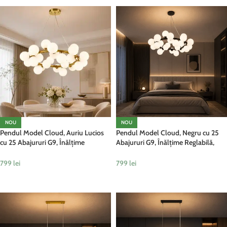
NOU
NOU
Pendul Model Cloud, Auriu Lucios
Pendul Model Cloud, Negru cu 25
cu 25 Abajururi G9, Înălțime
Abajururi G9, Înălțime Reglabilă,
Reglabilă, Metal și Sticlă
Metal și Sticlă
799
lei
799
lei
ADAUGĂ ÎN COȘ
ADAUGĂ ÎN COȘ