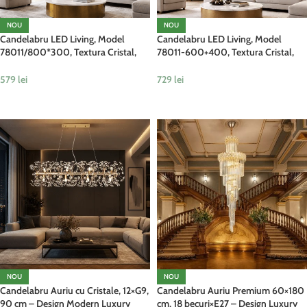
NOU
NOU
Candelabru LED Living, Model
Candelabru LED Living, Model
78011/800*300, Textura Cristal,
78011-600+400, Textura Cristal,
Metal, 100W, Argintiu
Metal, 160W, Argintiu
579
lei
729
lei
ADAUGĂ ÎN COȘ
ADAUGĂ ÎN COȘ
NOU
NOU
Candelabru Auriu cu Cristale, 12×G9,
Candelabru Auriu Premium 60×180
90 cm – Design Modern Luxury
cm, 18 becuri×E27 – Design Luxury