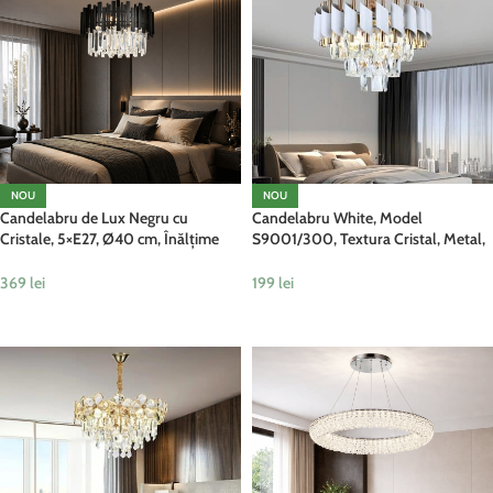
NOU
NOU
Candelabru de Lux Negru cu
Candelabru White, Model
Cristale, 5×E27, Ø40 cm, Înălțime
S9001/300, Textura Cristal, Metal,
Reglabilă – Design Elegant Modern
3 X E27, Alb/Auriu
369
lei
199
lei
ADAUGĂ ÎN COȘ
ADAUGĂ ÎN COȘ