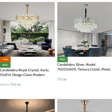
-16%
NOU
Candelabru Silver, Model
NOU
75003/600, Textura Cristal, Metal,
Candelabru Royal Crystal, Auriu,
10 X E14, Argintiu
10xE14, Design Clasic Modern
715
lei
750
lei
889
lei
ADAUGĂ ÎN COȘ
ADAUGĂ ÎN COȘ