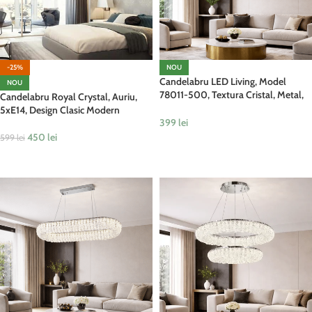
-25%
NOU
Candelabru LED Living, Model
NOU
78011-500, Textura Cristal, Metal,
Candelabru Royal Crystal, Auriu,
80W, Argintiu
5xE14, Design Clasic Modern
399
lei
450
lei
599
lei
ADAUGĂ ÎN COȘ
ADAUGĂ ÎN COȘ