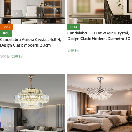
-25%
NOU
Candelabru LED 48W Mini Crystal,
NOU
Design Clasic Modern, Diametru 30
Candelabru Aurora Crystal, 4xE14,
cm
Design Clasic Modern, 30cm
249
lei
299
lei
399
lei
ADAUGĂ ÎN COȘ
ADAUGĂ ÎN COȘ