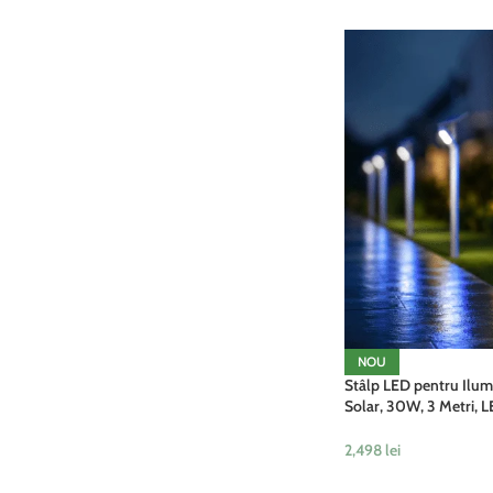
NOU
Stâlp LED pentru Ilum
Solar, 30W, 3 Metri, L
6500K, Acumulator Li
2,498
lei
ADAUGĂ ÎN COȘ