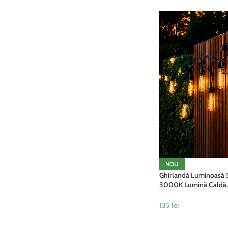
NOU
Ghirlandă Luminoasă 5
3000K Lumină Caldă, 
Decorativ Exterior
135
lei
ADAUGĂ ÎN COȘ