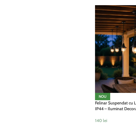
NOU
Felinar Suspendat cu L
IP44 – Iluminat Decora
140
lei
ADAUGĂ ÎN COȘ