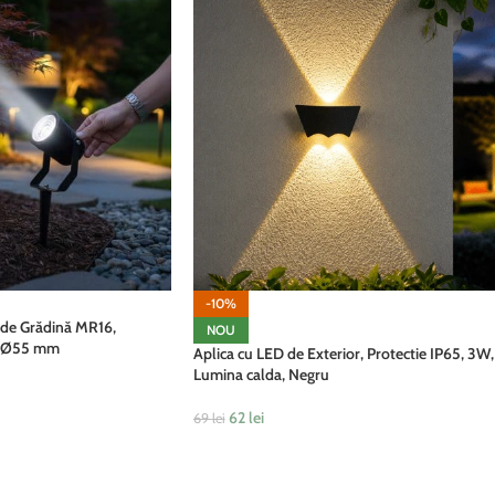
-10%
 de Grădină MR16,
NOU
u, Ø55 mm
Aplica cu LED de Exterior, Protectie IP65, 3W,
Lumina calda, Negru
62
lei
69
lei
ADAUGĂ ÎN COȘ