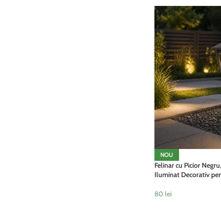
NOU
Felinar cu Picior Negr
Iluminat Decorativ pen
80
lei
ADAUGĂ ÎN COȘ