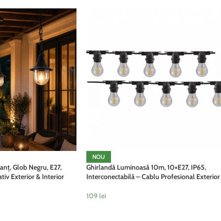
NOU
anț, Glob Negru, E27,
Ghirlandă Luminoasă 10m, 10×E27, IP65,
tiv Exterior & Interior
Interconectabilă – Cablu Profesional Exterior
109
lei
ADAUGĂ ÎN COȘ