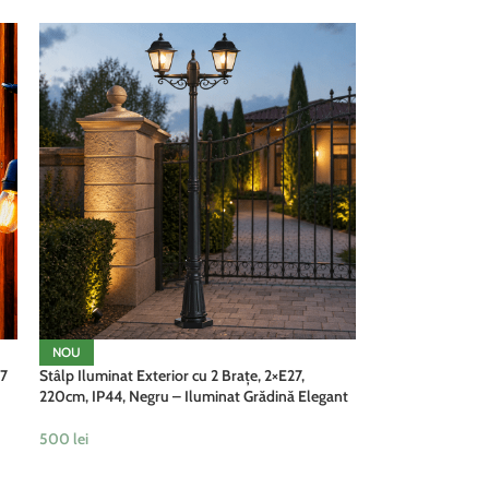
NOU
27
Stâlp Iluminat Exterior cu 2 Brațe, 2×E27,
220cm, IP44, Negru – Iluminat Grădină Elegant
500
lei
ADAUGĂ ÎN COȘ