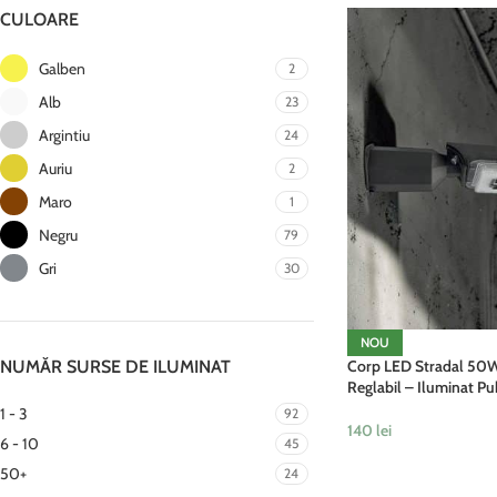
CULOARE
Galben
2
Alb
23
Argintiu
24
Auriu
2
Maro
1
Negru
79
Gri
30
NOU
NUMĂR SURSE DE ILUMINAT
Corp LED Stradal 50
Reglabil – Iluminat Pub
1 - 3
92
140
lei
6 - 10
45
ADAUGĂ ÎN COȘ
50+
24