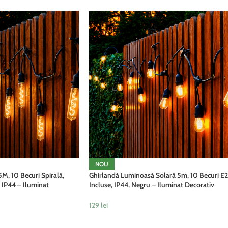
NOU
M, 10 Becuri Spirală,
Ghirlandă Luminoasă Solară 5m, 10 Becuri E
IP44 – Iluminat
Incluse, IP44, Negru – Iluminat Decorativ
Exterior
129
lei
ADAUGĂ ÎN COȘ