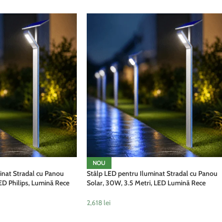
NOU
inat Stradal cu Panou
Stâlp LED pentru Iluminat Stradal cu Panou
ED Philips, Lumină Rece
Solar, 30W, 3.5 Metri, LED Lumină Rece
FePO4, IP65, Gri
6500K, Acumulator LiFePO4, IP65, Gri
2,618
lei
ADAUGĂ ÎN COȘ