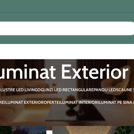
luminat Exterior
E
LUSTRE LED LIVING
OGLINZI LED RECTANGULARE
PANOU LED
SCAUNE 
RE
ILUMINAT EXTERIOR
OFERTE
ILUMINAT INTERIOR
ILUMINAT PE SINA
 Exterior
Afișează