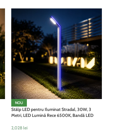
NOU
Stâlp LED pentru Iluminat Stradal, 30W, 3
Metri, LED Lumină Rece 6500K, Bandă LED
Albastră, IP65, Gri
2,028
lei
ADAUGĂ ÎN COȘ