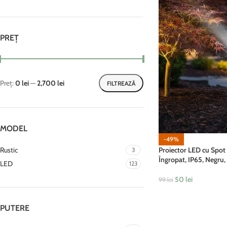
PREȚ
Preț:
0 lei
—
2,700 lei
FILTREAZĂ
MODEL
-49%
Proiector LED cu Spot
Rustic
3
Îngropat, IP65, Negr
LED
123
50
lei
99
lei
ADAUGĂ ÎN COȘ
PUTERE