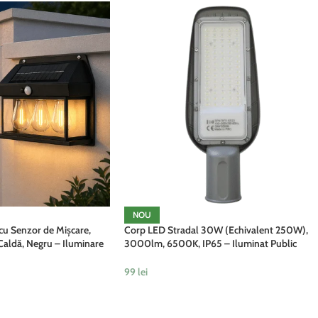
NOU
 cu Senzor de Mișcare,
Corp LED Stradal 30W (Echivalent 250W),
aldă, Negru – Iluminare
3000lm, 6500K, IP65 – Iluminat Public
Exterior
99
lei
ADAUGĂ ÎN COȘ