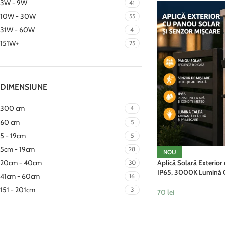
3W - 9W
41
10W - 30W
55
31W - 60W
4
151W+
25
DIMENSIUNE
300 cm
4
60 cm
5
5 - 19cm
5
5cm - 19cm
28
NOU
20cm - 40cm
Aplică Solară Exterior
30
IP65, 3000K Lumină C
41cm - 60cm
16
Automată
151 - 201cm
3
70
lei
ADAUGĂ ÎN COȘ