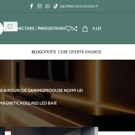
DESPRE NOI
CONTACT
CONECTARE / ÎNREGISTRARE
0
LEI
OFERTE
CERE OFERTĂ ENGROS
BLOG
SI BIROURI DE GAMING
PRODUSE NOI
99 LEI
 MAGNETICA
OGLINZI LED BAIE
12
18
24
36