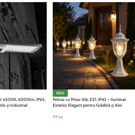
NOU
W, 6500K, 6000lm, IP65,
Felinar cu Picior Alb, E27, IP43 – Iluminat
lic și Industrial
Exterior Elegant pentru Grădină și Alei
99
lei
ADAUGĂ ÎN COȘ