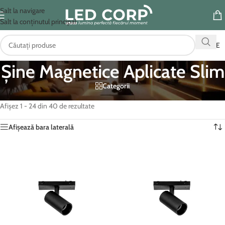
Salt la navigare
Salt la conținutul principal
OFERTE
Șine Magnetice Aplicate Slim
Categorii
Prima pagină
/
Iluminat pe sina magnetica
/
Șine Magnetice Aplicate Slim
Afișez 1 - 24 din 40 de rezultate
Afișează bara laterală