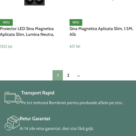
NOU
NOU
Proiector LED Sina Magnetica
Sina Magnetica Aplicata Slim, 1.5M,
Aplicata Slim, Lumina Neutra,
Alb
Reglabil, 8W, Negru
60
lei
150
lei
ADAUGĂ ÎN COȘ
ADAUGĂ ÎN COȘ
1
2
→
Transport Rapid
Pe tot teritoriul României pentru produsele aflate pe stoc.
Retur Garantat
Ai 14 zile retur garantat, deci stai fără grijă.