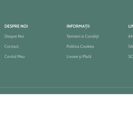
DESPRE NOI
INFORMAȚII
LI
Despre Noi
Termeni si Condiții
A
Contact
Politica Cookies
S
Contul Meu
Livrare și Plată
S