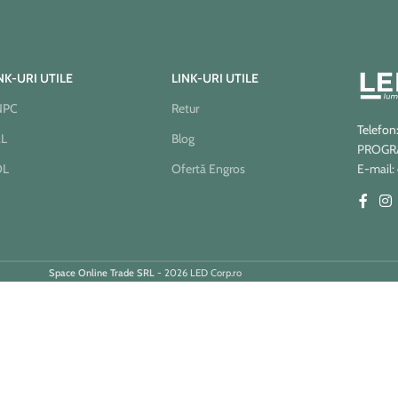
NK-URI UTILE
LINK-URI UTILE
NPC
Retur
Telefon
AL
Blog
PROGRAM
OL
Ofertă Engros
E-mail:
Space Online Trade SRL
- 2026 LED Corp.ro