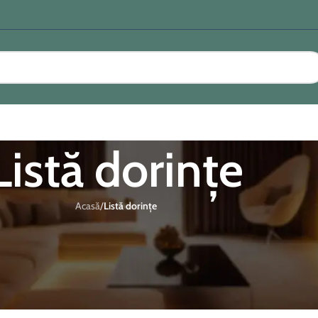
Listă dorințe
Acasă
/
Listă dorințe