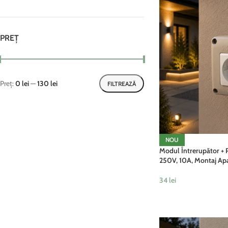
PREȚ
Preț:
0 lei
—
130 lei
FILTREAZĂ
NOU
Modul Întrerupător + P
250V, 10A, Montaj Ap
34
lei
ADAUGĂ ÎN COȘ