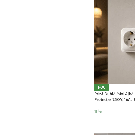
NOU
Priză Dublă Mini Albă,
Protecție, 250V, 16A, 
11
lei
ADAUGĂ ÎN COȘ