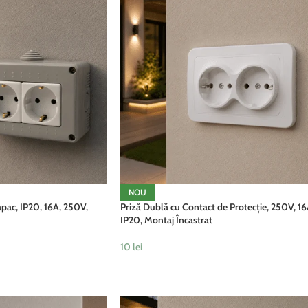
NOU
pac, IP20, 16A, 250V,
Priză Dublă cu Contact de Protecție, 250V, 16
IP20, Montaj Încastrat
10
lei
ADAUGĂ ÎN COȘ