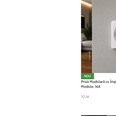
NOU
Priză Modulară cu Împ
Module, 16A
10
lei
ADAUGĂ ÎN COȘ