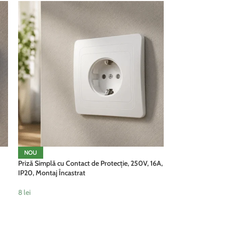
NOU
Priză Simplă cu Contact de Protecție, 250V, 16A,
IP20, Montaj Încastrat
8
lei
ADAUGĂ ÎN COȘ