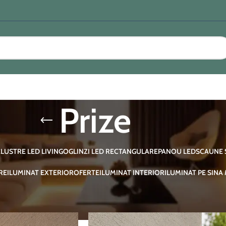
Prize
E
LUSTRE LED LIVING
OGLINZI LED RECTANGULARE
PANOU LED
SCAUNE 
RE
ILUMINAT EXTERIOR
OFERTE
ILUMINAT INTERIOR
ILUMINAT PE SINA
si Accesorii Smart
/
Prize
Afișează