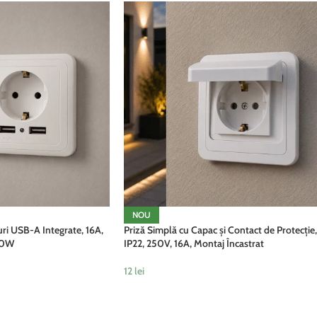
NOU
uri USB-A Integrate, 16A,
Priză Simplă cu Capac și Contact de Protecție,
10W
IP22, 250V, 16A, Montaj Încastrat
12
lei
ADAUGĂ ÎN COȘ