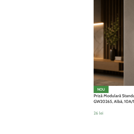
NOU
Priză Modulară Stand
GW20265, Albă, 10A/1
26
lei
ADAUGĂ ÎN COȘ