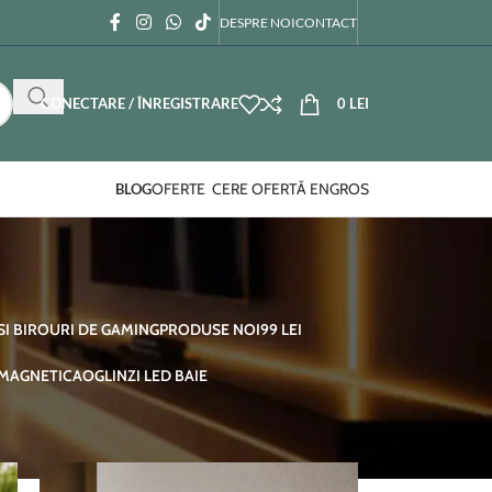
DESPRE NOI
CONTACT
CONECTARE / ÎNREGISTRARE
0
LEI
OFERTE
CERE OFERTĂ ENGROS
BLOG
SI BIROURI DE GAMING
PRODUSE NOI
99 LEI
 MAGNETICA
OGLINZI LED BAIE
12
18
24
36