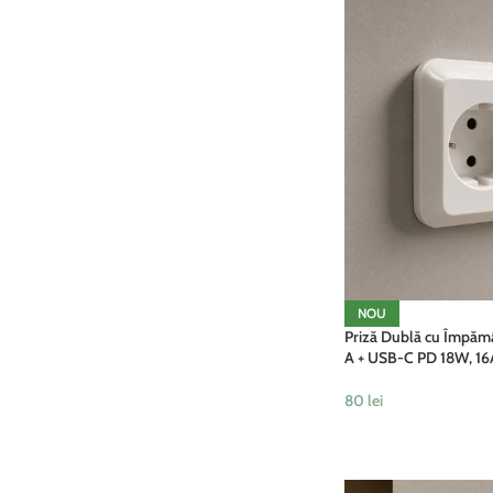
NOU
Priză Dublă cu Împămâ
A + USB-C PD 18W, 16
80
lei
ADAUGĂ ÎN COȘ