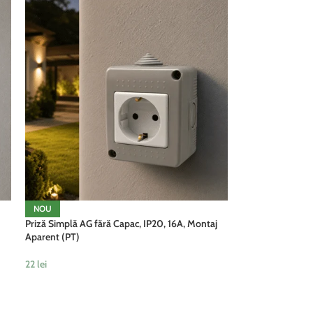
NOU
Priză Simplă AG fără Capac, IP20, 16A, Montaj
Aparent (PT)
22
lei
ADAUGĂ ÎN COȘ