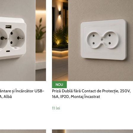
NOU
ntare și Încărcător USB-
Priză Dublă fără Contact de Protecție, 250V,
A, Albă
16A, IP20, Montaj Încastrat
11
lei
ADAUGĂ ÎN COȘ