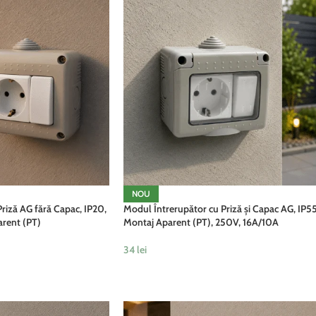
NOU
riză AG fără Capac, IP20,
Modul Întrerupător cu Priză și Capac AG, IP55
arent (PT)
Montaj Aparent (PT), 250V, 16A/10A
34
lei
ADAUGĂ ÎN COȘ