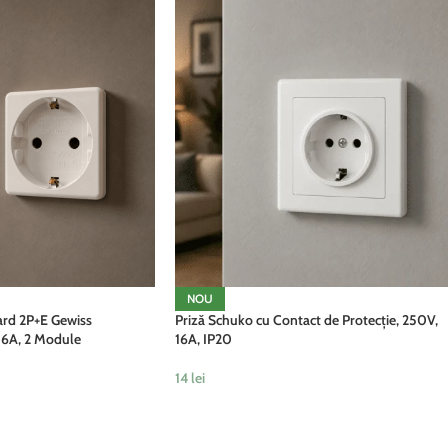
NOU
ard 2P+E Gewiss
Priză Schuko cu Contact de Protecție, 250V,
6A, 2 Module
16A, IP20
14
lei
ADAUGĂ ÎN COȘ