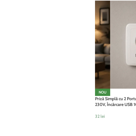
NOU
Priză Simplă cu 2 Port
230V, Încărcare USB 
32
lei
ADAUGĂ ÎN COȘ