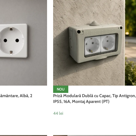
NOU
ământare, Albă, 2
Priză Modulară Dublă cu Capac, Tip Antigron,
IP55, 16A, Montaj Aparent (PT)
44
lei
ADAUGĂ ÎN COȘ