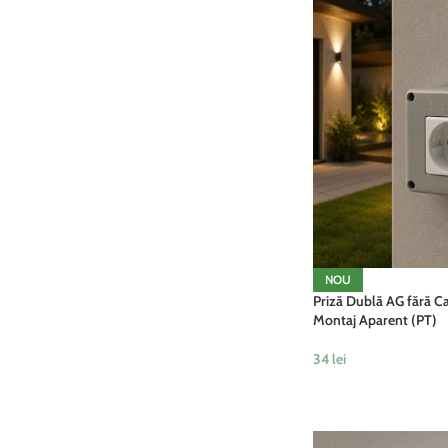
NOU
Priză Dublă AG fără Ca
Montaj Aparent (PT)
34
lei
ADAUGĂ ÎN COȘ