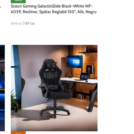
,
Scaun Gaming GalacticGlide Black-White WF-
6039, Recliner, Spătar Reglabil 150°, Alb, Negru
749
lei
899
lei
ADAUGĂ ÎN COȘ