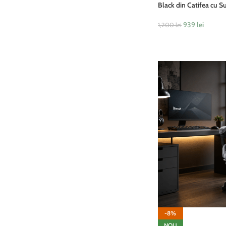
Black din Catifea cu S
939
lei
1,200
lei
ADAUGĂ ÎN COȘ
-8%
NOU