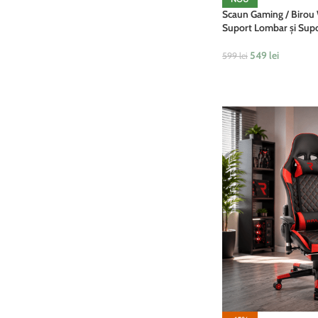
Scaun Gaming / Birou 
Suport Lombar și Supo
549
lei
599
lei
ADAUGĂ ÎN COȘ