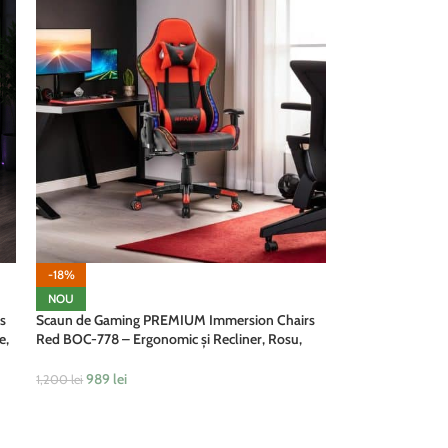
-18%
NOU
s
Scaun de Gaming PREMIUM Immersion Chairs
e,
Red BOC-778 – Ergonomic și Recliner, Rosu,
e
Negru, Lumini RGB si Boxa Muzixa, Conectare
Bluethooth
989
lei
1,200
lei
ADAUGĂ ÎN COȘ