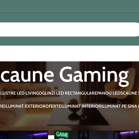
caune Gaming
E
LUSTRE LED LIVING
OGLINZI LED RECTANGULARE
PANOU LED
SCAUNE 
RE
ILUMINAT EXTERIOR
OFERTE
ILUMINAT INTERIOR
ILUMINAT PE SINA
i Birouri de Gaming
/
Scaune Gaming
Afișează