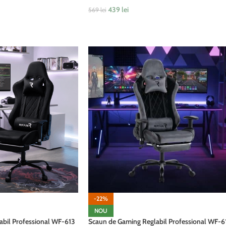
439
lei
569
lei
ADAUGĂ ÎN COȘ
-22%
NOU
abil Professional WF-613
Scaun de Gaming Reglabil Professional WF-6