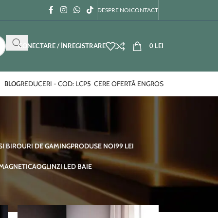
DESPRE NOI
CONTACT
CONECTARE / ÎNREGISTRARE
0
LEI
REDUCERI - COD: LCP5
CERE OFERTĂ ENGROS
BLOG
SI BIROURI DE GAMING
PRODUSE NOI
99 LEI
 MAGNETICA
OGLINZI LED BAIE
12
18
24
36