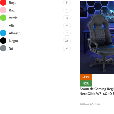
Roșu
9
Roz
1
Verde
3
Alb
4
Albastru
7
Negru
26
Gri
4
-25%
NOU
Scaun de Gaming Regla
NexaGlide WF-6040 B
și Modern, Negru, Alb
469
lei
629
lei
ADAUGĂ ÎN COȘ