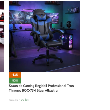
-32%
NOU
Scaun de Gaming Reglabil Professional Tron
Thrones BOC-734 Blue, Albastru
579
lei
849
lei
ADAUGĂ ÎN COȘ