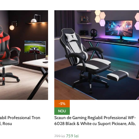
-5%
NOU
bil Professional Tron
Scaun de Gaming Reglabil Professional WF-
, Rosu
6028 Black & White cu Suport Picioare, Alb,
Negru
759
lei
799
lei