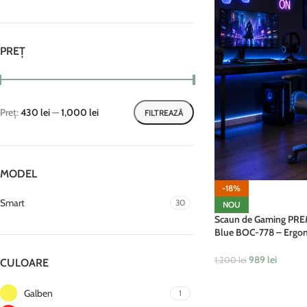
PREȚ
Preț:
430 lei
—
1,000 lei
FILTREAZĂ
MODEL
-18%
Smart
30
NOU
Scaun de Gaming PRE
Blue BOC-778 – Ergono
Albastru, Lumini RGB 
Conectare Bluethooth
989
lei
1,200
lei
CULOARE
ADAUGĂ ÎN COȘ
Galben
1