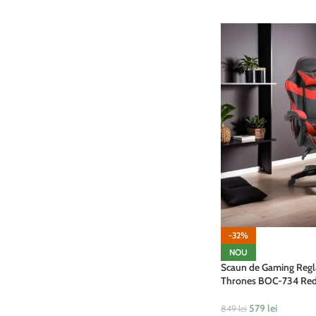
-32%
NOU
Scaun de Gaming Regla
Thrones BOC-734 Red
579
lei
849
lei