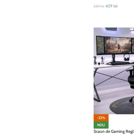
439
lei
569
lei
ADAUGĂ ÎN COȘ
-22%
NOU
Scaun de Gaming Regl