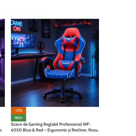
ADAUGĂ ÎN COȘ
-12%
NOU
Scaun de Gaming Reglabil Professional WF-
c
6050 Blue & Red – Ergonomic și Recliner, Rosu,
Albastru