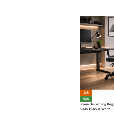
ADAUGĂ ÎN COȘ
-23%
NOU
Scaun de Gaming Regla
6049 Black & White – 
Alb, Negru