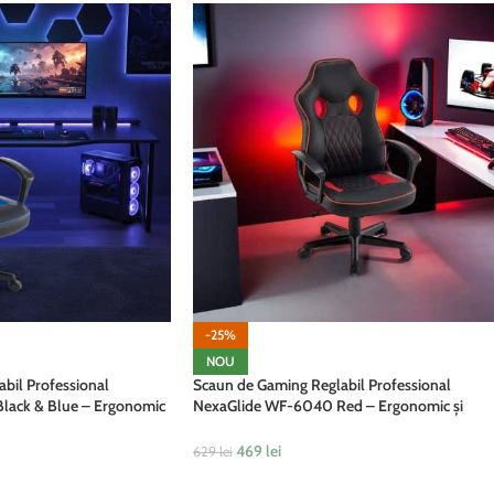
-25%
NOU
bil Professional
Scaun de Gaming Reglabil Professional
lack & Blue – Ergonomic
NexaGlide WF-6040 Red – Ergonomic și
astru
Recliner, Rosu, Negru
469
lei
629
lei
ADAUGĂ ÎN COȘ