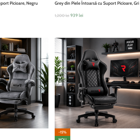
uport Picioare, Negru
Grey din Piele Întoarsă cu Suport Picioare, Gri
939
lei
1,200
lei
ADAUGĂ ÎN COȘ
-15%
NOU