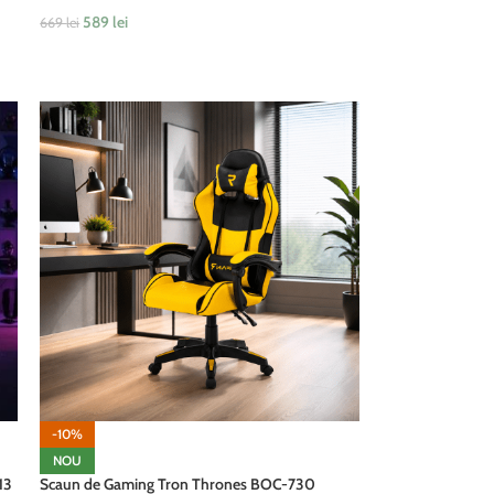
589
lei
669
lei
ADAUGĂ ÎN COȘ
-10%
NOU
13
Scaun de Gaming Tron Thrones BOC-730