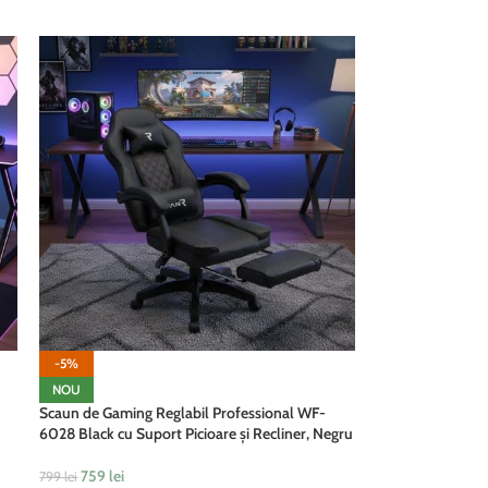
-5%
NOU
Scaun de Gaming Reglabil Professional WF-
6028 Black cu Suport Picioare și Recliner, Negru
759
lei
799
lei