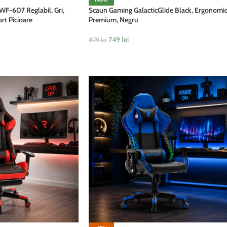
WF-607 Reglabil, Gri,
Scaun Gaming GalacticGlide Black, Ergonomic
rt Picioare
Premium, Negru
749
lei
879
lei
ADAUGĂ ÎN COȘ