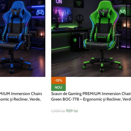
-18%
NOU
MIUM Immersion Chairs
Scaun de Gaming PREMIUM Immersion Chair
mic și Recliner, Verde,
Green BOC-778 – Ergonomic și Recliner, Verd
si Boxa Muzixa,
Negru, Lumini RGB si Boxa Muzixa, Conectar
Bluethooth
989
lei
1,200
lei
ADAUGĂ ÎN COȘ