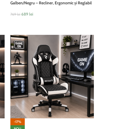
Galben/Negru – Recliner, Ergonomic și Reglabil
689
lei
769
lei
ADAUGĂ ÎN COȘ
-17%
NOU