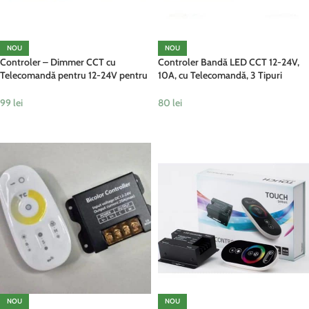
NOU
NOU
Controler – Dimmer CCT cu
Controler Bandă LED CCT 12-24V,
Telecomandă pentru 12-24V pentru
10A, cu Telecomandă, 3 Tipuri
Bandă LED cu 3 Tipuri de Lumină
Lumină, 6 Moduri Dinamice
99
lei
80
lei
ADAUGĂ ÎN COȘ
ADAUGĂ ÎN COȘ
NOU
NOU