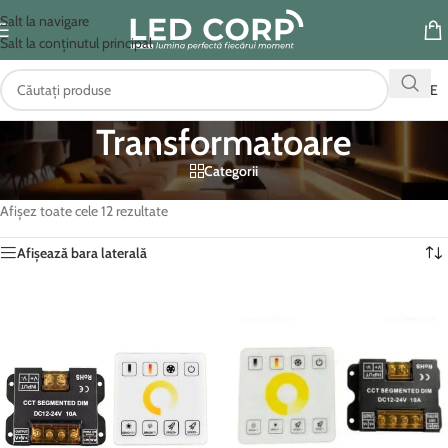
Salt la navigare
Salt la conținutul principal
OFERTE
Transformatoare
Categorii
Prima pagină
/
Iluminat Interior
/
Transformatoare
Afișez toate cele 12 rezultate
Afișează bara laterală