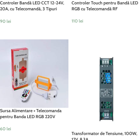
Controler Bandă LED CCT 12-24V,
Controler Touch pentru Bandă LED
20A, cu Telecomandă, 3 Tipuri
RGB cu Telecomandă RF
Lumină, 6 Moduri Dinamice
110
lei
90
lei
ADAUGĂ ÎN COȘ
ADAUGĂ ÎN COȘ
Sursa Alimentare + Telecomanda
pentru Banda LED RGB 220V
60
lei
Transformator de Tensiune, 100W,
ADAUGĂ ÎN COȘ
12V, 8.3A