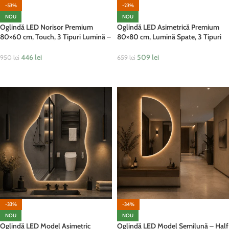
-53%
-23%
NOU
NOU
Oglindă LED Norisor Premium
Oglindă LED Asimetrică Premium
80×60 cm, Touch, 3 Tipuri Lumină –
80×80 cm, Lumină Spate, 3 Tipuri
Calda, Rece, Naturala
de Lumină – Calda, Rece, Neutra
446
lei
509
lei
950
lei
659
lei
ADAUGĂ ÎN COȘ
ADAUGĂ ÎN COȘ
-33%
-34%
NOU
NOU
Oglindă LED Model Asimetric
Oglindă LED Model Semilună – Half