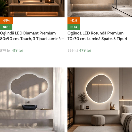
-52%
-52%
NOU
NOU
Oglindă LED Diamant Premium
Oglindă LED Rotundă Premium
80×90 cm, Touch, 3 Tipuri Lumină –
70×70 cm, Lumină Spate, 3 Tipuri
Calda, Rece, Naturala, Dimabile
de Lumină – Calda, Rece, Neutra
419
lei
479
lei
879
lei
999
lei
ADAUGĂ ÎN COȘ
ADAUGĂ ÎN COȘ