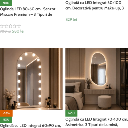
Oglindă cu LED Integrat 60×100
NOU
cm, Decorativă pentru Make-up, 3
Oglinda LED 80×60 cm , Senzor
Tipuri de Lumină, Calda, Rece,
Miscare Premium – 3 Tipuri de
Neutra, cu Touch
829
lei
Lumina, Dimabila, Ceas &
Temperatura, Dezaburire
ADAUGĂ ÎN COȘ
580
lei
700
lei
ADAUGĂ ÎN COȘ
-28%
NOU
Oglindă cu LED Integrat 70×100 cm,
NOU
Asimetrica, 3 Tipuri de Lumină,
Oglindă cu LED Integrat 60×90 cm,