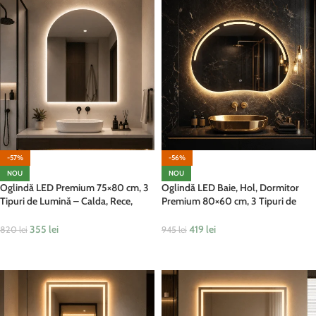
-57%
-56%
NOU
NOU
Oglindă LED Premium 75×80 cm, 3
Oglindă LED Baie, Hol, Dormitor
Tipuri de Lumină – Calda, Rece,
Premium 80×60 cm, 3 Tipuri de
Neutra, Cu Buton Touch
Lumină – Calda, Rece, Neutra
355
lei
419
lei
820
lei
945
lei
ADAUGĂ ÎN COȘ
ADAUGĂ ÎN COȘ