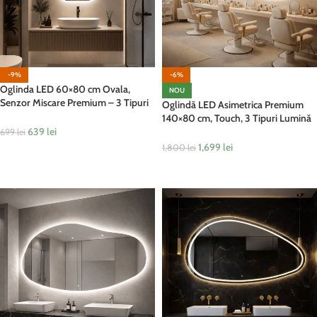
-9%
-6%
Oglinda LED 60×80 cm Ovala,
NOU
Senzor Miscare Premium – 3 Tipuri
Oglindă LED Asimetrica Premium
de Lumina, Dimabila, Ceas si
140×80 cm, Touch, 3 Tipuri Lumină
Temperatura, Dezaburire
639
lei
– Calda, Rece, Naturala
699
lei
1,699
lei
1,800
lei
ADAUGĂ ÎN COȘ
ADAUGĂ ÎN COȘ