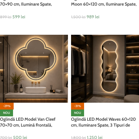
70×90 cm, Iluminare Spate,
Moon 60×120 cm, Iluminare Spate,
Dezaburire, 3 Tipuri de Lumină,
3 Tipuri de Lumină, Touch
Touch, Model Shadow
599
lei
989
lei
899
lei
1,500
lei
ADAUGĂ ÎN COȘ
ADAUGĂ ÎN COȘ
-29%
-31%
NOU
NOU
Oglindă LED Model Van Cleef
Oglindă LED Model Waves 60×120
70×70 cm, Lumină Frontală,
cm, Iluminare Spate, 3 Tipuri de
Dezaburire, 3 Tipuri de Lumină,
Lumină, Touch
Touch
500
lei
1,250
lei
700
lei
1,800
lei