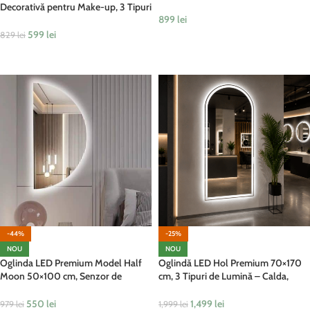
Calda, Rece, Neutra, cu Touch,
Decorativă pentru Make-up, 3 Tipuri
Model Shark Design
899
lei
de Lumină, Calda, Rece, Neutra, cu
Touch
599
lei
829
lei
ADAUGĂ ÎN COȘ
ADAUGĂ ÎN COȘ
-44%
-25%
NOU
NOU
Oglinda LED Premium Model Half
Oglindă LED Hol Premium 70×170
Moon 50×100 cm, Senzor de
cm, 3 Tipuri de Lumină – Calda,
Miscare, 3 Tipuri de Lumină – Calda,
Rece, Neutra
Rece, Naturala
550
lei
1,499
lei
979
lei
1,999
lei