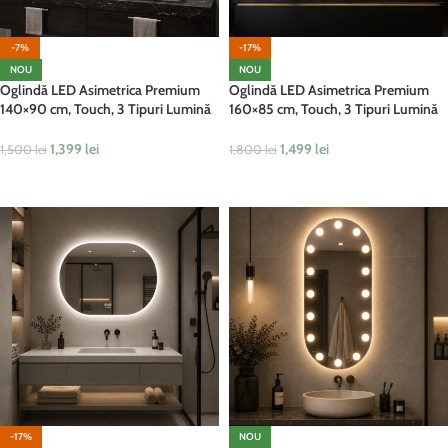
-7%
-17%
NOU
NOU
Oglindă LED Asimetrica Premium
Oglindă LED Asimetrica Premium
140×90 cm, Touch, 3 Tipuri Lumină
160×85 cm, Touch, 3 Tipuri Lumină
– Calda, Rece, Naturala
– Calda, Rece, Naturala
1,399
lei
1,499
lei
1,500
lei
1,800
lei
ADAUGĂ ÎN COȘ
ADAUGĂ ÎN COȘ
-17%
NOU