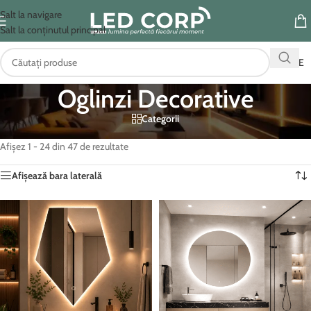
Salt la navigare
Salt la conținutul principal
OFERTE
Oglinzi Decorative
Categorii
Prima pagină
/
Oglinzi LED baie
/
Oglinzi Decorative
Afișez 1 - 24 din 47 de rezultate
Afișează bara laterală