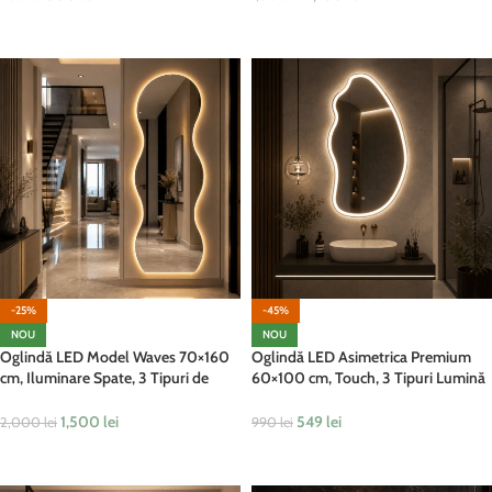
ADAUGĂ ÎN COȘ
ADAUGĂ ÎN COȘ
-25%
-45%
NOU
NOU
Oglindă LED Model Waves 70×160
Oglindă LED Asimetrica Premium
cm, Iluminare Spate, 3 Tipuri de
60×100 cm, Touch, 3 Tipuri Lumină
Lumină, Touch, Model Valuri
– Calda, Rece, Naturala
1,500
lei
549
lei
2,000
lei
990
lei
ADAUGĂ ÎN COȘ
ADAUGĂ ÎN COȘ