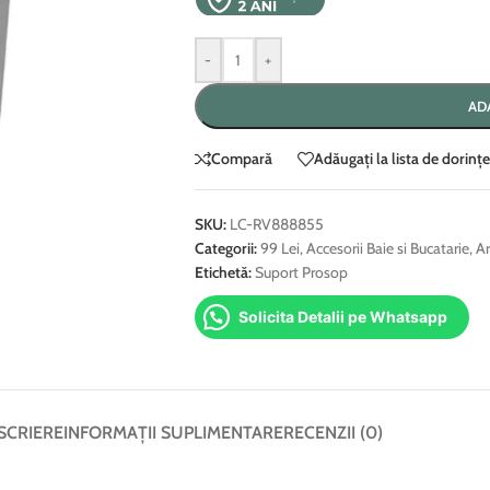
-
+
AD
Compară
Adăugați la lista de dorințe
SKU:
LC-RV888855
Categorii:
99 Lei
,
Accesorii Baie si Bucatarie
,
Ar
Etichetă:
Suport Prosop
Solicita Detalii pe Whatsapp
SCRIERE
INFORMAȚII SUPLIMENTARE
RECENZII (0)