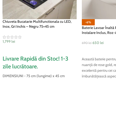
Chiuveta Bucatarie Multifunctionala cu LED,
-6%
Inox, Gri Inchis – Negru 75×45 cm
Baterie Lavoar Înaltă 
Instalare Inclus, Roz-
1,799
lei
650
lei
690
lei
ADAUGĂ ÎN COȘ
ADAUGĂ ÎN COȘ
Livrare Rapidă din Stoc! 1-3
Această baterie pentru
nuanță de rose gold, r
zile lucrătoare.
excelentă pentru cei c
DIMENSIUNI - 75 cm (lungime) x 45 cm
îmbunătățească aspectul
(lățime) x 22 cm (înălțime-adâncime)
bucătăriei lor, aducând
confort în spațiul lor p
Această chiuvetă multifuncțională oferă nu doar
utilitate practică, ci și estetică modernă și
elegantă, integrându-se perfect în orice design
de bucătărie. Fiind realizată din oțel inoxidabil
de calitate superioară și fiind echipată cu