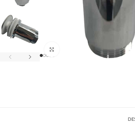
Fă clic pentru a mări
DE