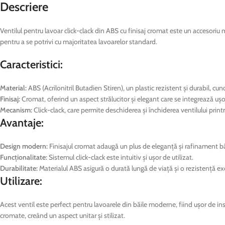
Descriere
Ventilul pentru lavoar click-clack din ABS cu finisaj cromat este un accesori
pentru a se potrivi cu majoritatea lavoarelor standard.
Caracteristici:
Material:
ABS (Acrilonitril Butadien Stiren), un plastic rezistent și durabil, cu
Finisaj:
Cromat, oferind un aspect strălucitor și elegant care se integrează ușor
Mecanism:
Click-clack, care permite deschiderea și închiderea ventilului pr
Avantaje:
Design modern:
Finisajul cromat adaugă un plus de eleganță și rafinament băi
Funcționalitate:
Sistemul click-clack este intuitiv și ușor de utilizat.
Durabilitate:
Materialul ABS asigură o durată lungă de viață și o rezistență ex
Utilizare:
Acest ventil este perfect pentru lavoarele din băile moderne, fiind ușor de inst
cromate, creând un aspect unitar și stilizat.