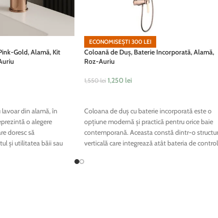
ECONOMISEȘTI
300
LEI
Pink-Gold, Alamă, Kit
Coloană de Duș, Baterie Incorporată, Alamă,
Auriu
Roz-Auriu
1,250
lei
1,550
lei
ADAUGĂ ÎN COȘ
 lavoar din alamă, în
Coloana de duș cu baterie incorporată este o
eprezintă o alegere
opțiune modernă și practică pentru orice baie
are doresc să
contemporană. Aceasta constă dintr-o structu
 și utilitatea băii sau
verticală care integrează atât bateria de control
 un plus de eleganță și
a apei, cât și elementele necesare pentru duș,
ersonal.
asigurând un design compact și funcțional.