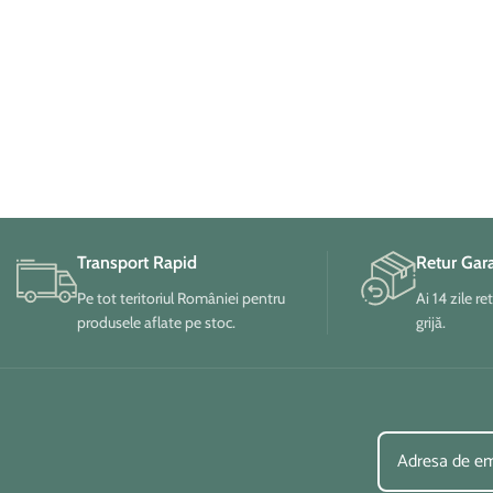
accesorii utile, este o alegere excelentă pentru
orice gospodărie.
Transport Rapid
Retur Gar
Pe tot teritoriul României pentru
Ai 14 zile re
produsele aflate pe stoc.
grijă.