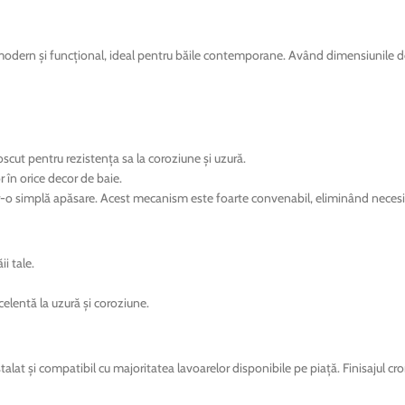
u modern și funcțional, ideal pentru băile contemporane. Având dimensiunile d
noscut pentru rezistența sa la coroziune și uzură.
 în orice decor de baie.
intr-o simplă apăsare. Acest mecanism este foarte convenabil, eliminând neces
i tale.
celentă la uzură și coroziune.
alat și compatibil cu majoritatea lavoarelor disponibile pe piață. Finisajul cro