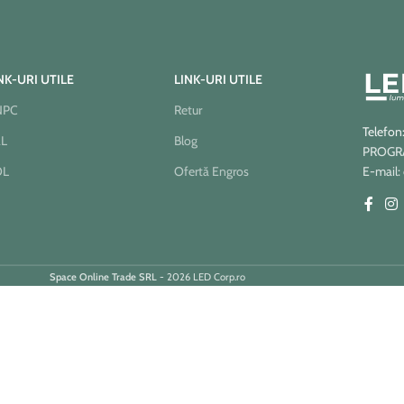
NK-URI UTILE
LINK-URI UTILE
NPC
Retur
Telefon
AL
Blog
PROGRAM
OL
Ofertă Engros
E-mail:
Space Online Trade SRL
- 2026 LED Corp.ro