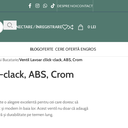
DESPRE NOI
CONTACT
CONECTARE / ÎNREGISTRARE
0
LEI
OFERTE
CERE OFERTĂ ENGROS
BLOG
si Bucatarie
/
Ventil Lavoar cllick-clack, ABS, Crom
ck-clack, ABS, Crom
ste o alegere excelentă pentru cei care doresc să
și modern în baia lor. Acest ventil nu doar că adaugă
ră și durabilitate pe termen lung.