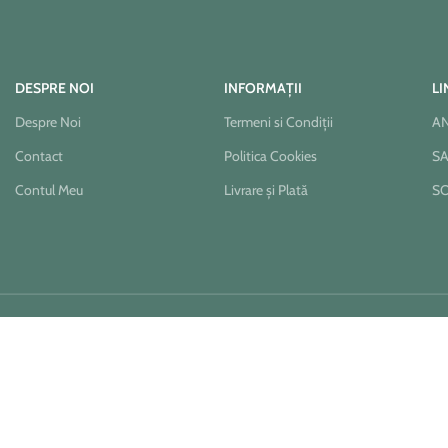
DESPRE NOI
INFORMAȚII
LI
Despre Noi
Termeni si Condiții
A
Contact
Politica Cookies
S
Contul Meu
Livrare și Plată
S