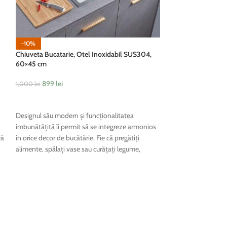
-10%
-25%
Chiuveta Bucatarie, Otel Inoxidabil SUS304,
Baterie Baie, Alam
60×45 cm
300
lei
399
lei
899
lei
1,000
lei
ADAUGĂ ÎN COȘ
ADAUGĂ ÎN COȘ
Beneficiază de cali
Designul său modern și funcționalitatea
avantajos cu aceast
îmbunătățită îi permit să se integreze armonios
modern, ideală pent
ră
în orice decor de bucătărie. Fie că pregătiți
igienică, fiind comp
alimente, spălați vase sau curățați legume,
durabilitate crescut
această chiuvetă este concepută pentru a face
prin curățare period
aceste sarcini mai ușoare și mai eficiente.
metal.