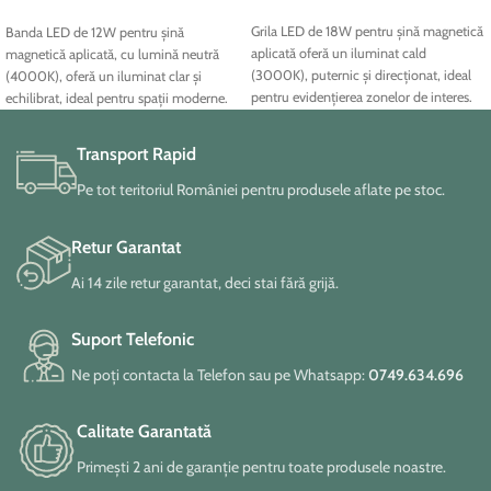
ADAUGĂ ÎN COȘ
Grila LED de 18W pentru șină magnetică
Banda LED de 12W pentru șină
aplicată oferă un iluminat cald
magnetică aplicată, cu lumină neutră
(3000K), puternic și direcționat, ideal
(4000K), oferă un iluminat clar și
pentru evidențierea zonelor de interes.
echilibrat, ideal pentru spații moderne.
Cu un design modern și finisaj negru
Designul subțire și finisajul negru o fac
mat, se integrează elegant în spații
perfectă pentru integrarea discretă în
Transport Rapid
contemporane, fiind perfectă pentru
tavane, adăugând un plus de eleganță și
livinguri, birouri sau zone comerciale.
funcționalitate în livinguri, birouri sau
Pe tot teritoriul României pentru produsele aflate pe stoc.
zone comerciale.
Retur Garantat
Ai 14 zile retur garantat, deci stai fără grijă.
Suport Telefonic
Ne poți contacta la Telefon sau pe Whatsapp:
0749.634.696
Calitate Garantată
Primești 2 ani de garanție pentru toate produsele noastre.