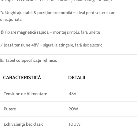
🔧
Unghi ajustabil & poziționare mobilă
– ideal pentru iluminare
direcționată
🧲
Fixare magnetică rapidă
– montaj simplu, fără unelte
⚡
Joasă tensiune 48V
– sigură la atingere, fără risc electric
📊
Tabel cu Specificații Tehnice:
CARACTERISTICĂ
DETALII
Tensiune de Alimentare
48V
Putere
20W
Echivalență bec clasic
100W