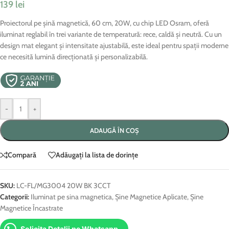
139
lei
Proiectorul pe șină magnetică, 60 cm, 20W, cu chip LED Osram, oferă
iluminat reglabil în trei variante de temperatură: rece, caldă și neutră. Cu un
design mat elegant și intensitate ajustabilă, este ideal pentru spații moderne
ce necesită lumină direcționată și personalizabilă.
-
+
ADAUGĂ ÎN COȘ
Compară
Adăugați la lista de dorințe
SKU:
LC-FL/MG3004 20W BK 3CCT
Categorii:
Iluminat pe sina magnetica
,
Șine Magnetice Aplicate
,
Șine
Magnetice Încastrate
Solicita Detalii pe Whatsapp