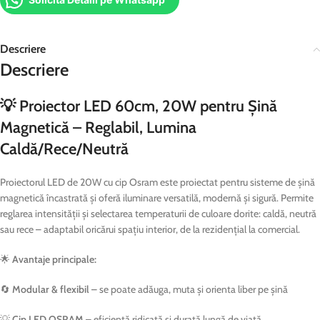
Descriere
Descriere
💡 Proiector LED 60cm, 20W pentru Șină
Magnetică – Reglabil, Lumina
Caldă/Rece/Neutră
Proiectorul LED de 20W cu cip Osram este proiectat pentru sisteme de șină
magnetică încastrată și oferă iluminare versatilă, modernă și sigură. Permite
reglarea intensității și selectarea temperaturii de culoare dorite: caldă, neutră
sau rece – adaptabil oricărui spațiu interior, de la rezidențial la comercial.
🌟
Avantaje principale:
🔄
Modular & flexibil
– se poate adăuga, muta și orienta liber pe șină
💡
Cip LED OSRAM
– eficiență ridicată și durată lungă de viață