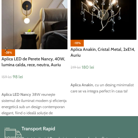
-18%
Aplica Anakin, Cristal Metal, 2xE14,
-38%
Auriu
Aplica LED de Perete Nancy, 40W,
lumina calda, rece, neutra, Auriu
180
lei
219
lei
ADAUGĂ ÎN COȘ
98
lei
159
lei
Aplica Anakin
, cu un desing minimalist
ADAUGĂ ÎN COȘ
care se va integra perfect în casa ta!
Aplica LED Nancy
38W reunește
sistemul de iluminat modern și eficiența
energetică sub un design contemporan
elegant, fiind o ideală soluție de
iluminat decorativ pentru orice încăpere
din casă.
Transport Rapid