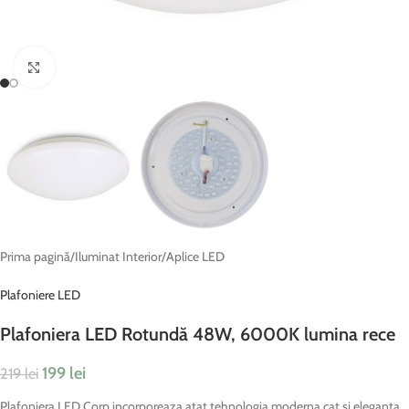
Fă clic pentru a mări
Prima pagină
/
Iluminat Interior
/
Aplice LED
Plafoniere LED
Plafoniera LED Rotundă 48W, 6000K lumina rece
199
lei
219
lei
Plafoniera LED Corp incorporeaza atat tehnologia moderna cat si eleganta