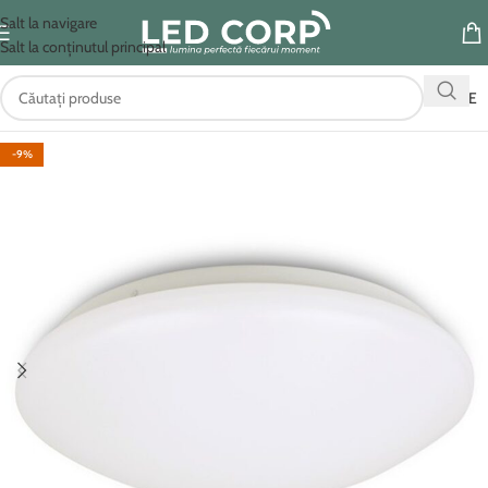
Salt la navigare
Salt la conținutul principal
OFERTE
-9%