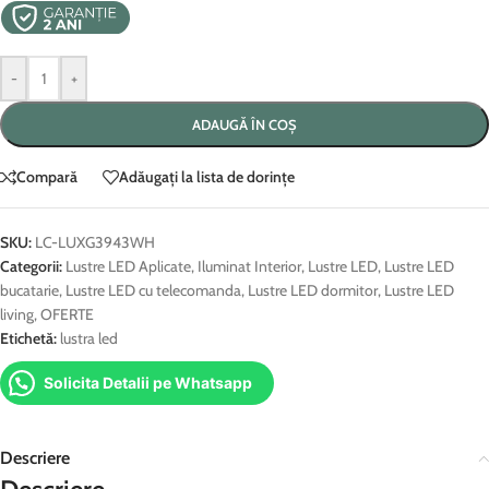
-
+
ADAUGĂ ÎN COȘ
Compară
Adăugați la lista de dorințe
SKU:
LC-LUXG3943WH
Categorii:
Lustre LED Aplicate
,
Iluminat Interior
,
Lustre LED
,
Lustre LED
bucatarie
,
Lustre LED cu telecomanda
,
Lustre LED dormitor
,
Lustre LED
living
,
OFERTE
Etichetă:
lustra led
Solicita Detalii pe Whatsapp
Descriere