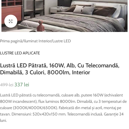
Fă clic pentru a mări
Prima pagină
/
Iluminat Interior
/
Lustre LED
LUSTRE LED APLICATE
Lustră LED Pătrată, 160W, Alb, Cu Telecomandă,
Dimabilă, 3 Culori, 8000lm, Interior
337
lei
499
lei
Lustră LED pătrată cu telecomandă, culoare alb, putere 160W (echivalent
800W incandescent), flux luminos 8000lm. Dimabilă, cu 3 temperaturi de
culoare (3000K/4000K/6500K). Fabricată din metal și acril, montaj pe
tavan. Dimensiuni: 520x420x150 mm. Telecomandă inclusă. Garanție 24
luni.