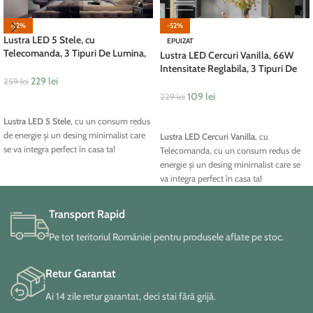
-12%
-52%
Lustra LED 5 Stele, cu
EPUIZAT
Telecomanda, 3 Tipuri De Lumina,
Lustra LED Cercuri Vanilla, 66W
150W, Alb
Intensitate Reglabila, 3 Tipuri De
229
lei
Lumina, Alb
259
lei
109
lei
229
lei
ADAUGĂ ÎN COȘ
CITEȘTE MAI MULT
Lustra LED 5 Stele
, cu un consum redus
de energie și un desing minimalist care
Lustra LED Cercuri Vanilla
, cu
se va integra perfect în casa ta!
Telecomanda, cu un consum redus de
energie și un desing minimalist care se
va integra perfect în casa ta!
Transport Rapid
Pe tot teritoriul României pentru produsele aflate pe stoc.
Retur Garantat
Ai 14 zile retur garantat, deci stai fără grijă.