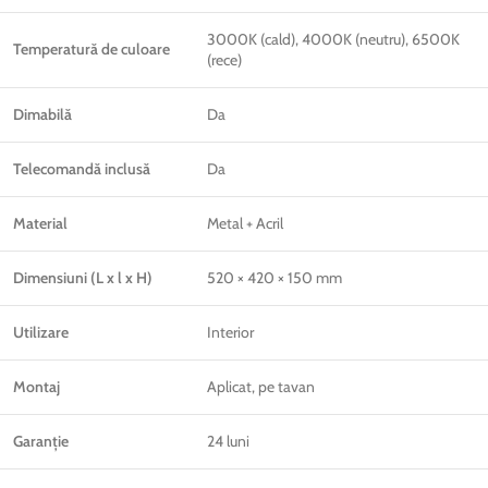
3000K (cald), 4000K (neutru), 6500K
Temperatură de culoare
(rece)
Dimabilă
Da
Telecomandă inclusă
Da
Material
Metal + Acril
Dimensiuni (L x l x H)
520 × 420 × 150 mm
Utilizare
Interior
Montaj
Aplicat, pe tavan
Garanție
24 luni