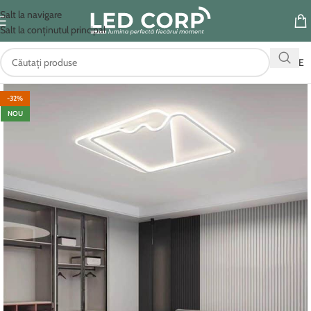
Salt la navigare
Salt la conținutul principal
OFERTE
-32%
NOU