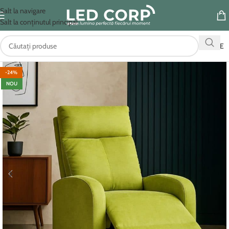
Salt la navigare
Salt la conținutul principal
OFERTE
-24%
NOU