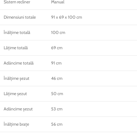
Sistem recliner
Manual
Dimensiuni totale
91 x 69 x 100 cm
Înălțime totală
100 cm
Lățime totală
69 cm
Adâncime totală
91 cm
Înălțime șezut
46 cm
Lățime șezut
50 cm
Adâncime șezut
53 cm
Înălțime brațe
56 cm