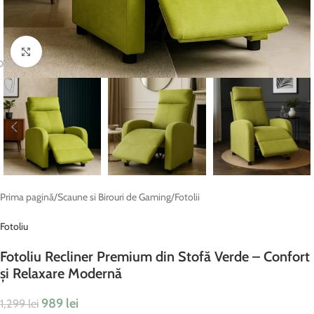
Fă clic pentru a mări
Prima pagină
/
Scaune si Birouri de Gaming
/
Fotolii
Fotoliu
Fotoliu Recliner Premium din Stofă Verde – Confort
și Relaxare Modernă
989
lei
1,299
lei