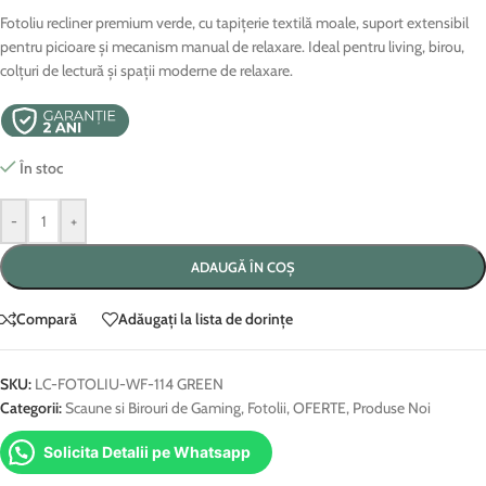
Fotoliu recliner premium verde, cu tapițerie textilă moale, suport extensibil
pentru picioare și mecanism manual de relaxare. Ideal pentru living, birou,
colțuri de lectură și spații moderne de relaxare.
În stoc
-
+
ADAUGĂ ÎN COȘ
Compară
Adăugați la lista de dorințe
SKU:
LC-FOTOLIU-WF-114 GREEN
Categorii:
Scaune si Birouri de Gaming
,
Fotolii
,
OFERTE
,
Produse Noi
Solicita Detalii pe Whatsapp