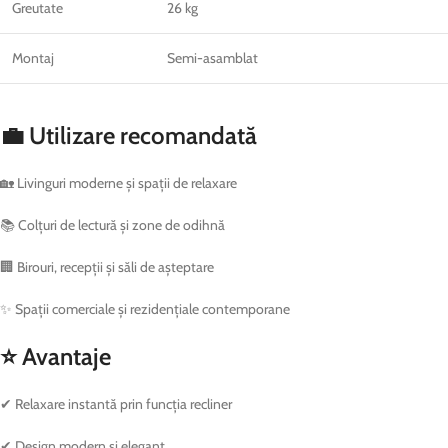
Greutate
26 kg
Montaj
Semi-asamblat
💼 Utilizare recomandată
🏡 Livinguri moderne și spații de relaxare
📚 Colțuri de lectură și zone de odihnă
🏢 Birouri, recepții și săli de așteptare
✨ Spații comerciale și rezidențiale contemporane
⭐ Avantaje
✔ Relaxare instantă prin funcția recliner
✔ Design modern și elegant