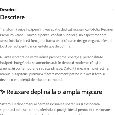
Descriere
Descriere
Transformă orice încăpere într-un spațiu dedicat relaxării cu Fotoliul Recliner
Premium Verde. Conceput pentru confort superior și un aspect modern,
acest fotoliu îmbină funcționalitatea practică cu un design elegant, oferind
locul perfect pentru momentele tale de odihnă.
Nuanța vibrantă de verde aduce prospețime, energie și personalitate
încăperii, integrându-se armonios atât în decoruri moderne, cât și în
amenajări contemporane sau scandinave. Datorită mecanismului recliner
manual și tapițeriei premium, fiecare moment petrecut în acest fotoliu
devine o experiență de relaxare completă.
✨ Relaxare deplină la o simplă mișcare
Sistemul recliner manual permite înclinarea spătarului și extinderea
suportului pentru picioare, oferindu-ți poziția ideală pentru citit, vizionarea