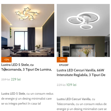
-12%
-52%
Lustra LED 5 Stele, cu
EPUIZAT
Telecomanda, 3 Tipuri De Lumina,
Lustra LED Cercuri Vanilla, 66W
150W, Alb
Intensitate Reglabila, 3 Tipuri De
229
lei
Lumina, Alb
259
lei
109
lei
229
lei
ADAUGĂ ÎN COȘ
CITEȘTE MAI MULT
Lustra LED 5 Stele
, cu un consum redus
de energie și un desing minimalist care
Lustra LED Cercuri Vanilla
, cu
se va integra perfect în casa ta!
Telecomanda, cu un consum redus de
energie și un desing minimalist care se