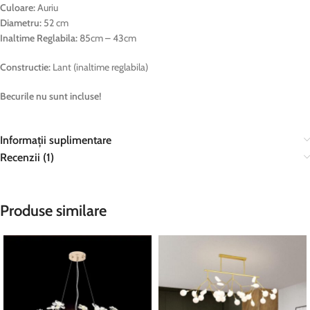
Culoare:
Auriu
Diametru:
52 cm
Inaltime Reglabila:
85cm – 43cm
Constructie:
Lant (inaltime reglabila)
Becurile nu sunt incluse!
Informații suplimentare
Recenzii (1)
Produse similare