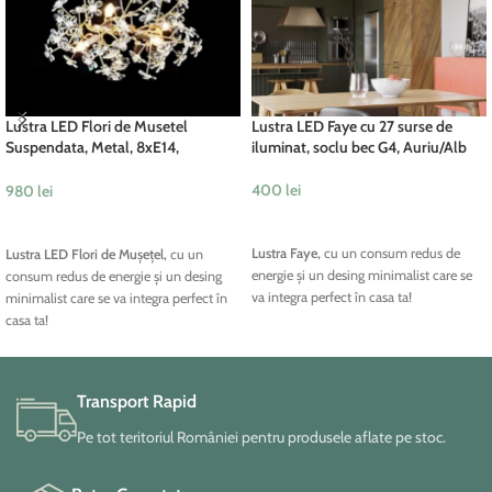
Lustra LED Flori de Musetel
Lustra LED Faye cu 27 surse de
Suspendata, Metal, 8xE14,
iluminat, soclu bec G4, Auriu/Alb
Auriu/Alb 80cm
400
lei
980
lei
ADAUGĂ ÎN COȘ
ADAUGĂ ÎN COȘ
Lustra Faye,
cu un consum redus de
Lustra LED Flori de Mușețel,
cu un
energie și un desing minimalist care se
consum redus de energie și un desing
va integra perfect în casa ta!
minimalist care se va integra perfect în
casa ta!
Transport Rapid
Pe tot teritoriul României pentru produsele aflate pe stoc.