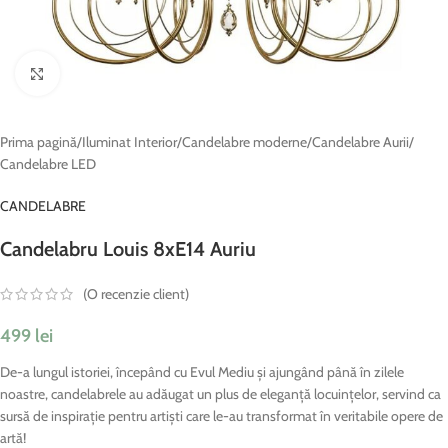
Fă clic pentru a mări
Prima pagină
/
Iluminat Interior
/
Candelabre moderne
/
Candelabre Aurii
/
Candelabre LED
CANDELABRE
Candelabru Louis 8xE14 Auriu
(O recenzie client)
499
lei
De-a lungul istoriei, începând cu Evul Mediu și ajungând până în zilele
noastre, candelabrele au adăugat un plus de eleganță locuințelor, servind ca
sursă de inspirație pentru artiști care le-au transformat în veritabile opere de
artă!