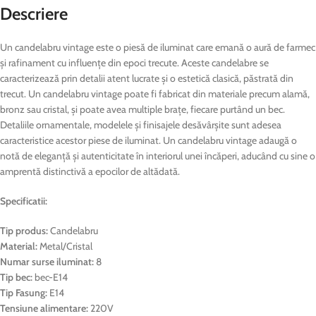
Descriere
Un candelabru vintage este o piesă de iluminat care emană o aură de farmec
și rafinament cu influențe din epoci trecute. Aceste candelabre se
caracterizează prin detalii atent lucrate și o estetică clasică, păstrată din
trecut. Un candelabru vintage poate fi fabricat din materiale precum alamă,
bronz sau cristal, și poate avea multiple brațe, fiecare purtând un bec.
Detaliile ornamentale, modelele și finisajele desăvârșite sunt adesea
caracteristice acestor piese de iluminat. Un candelabru vintage adaugă o
notă de eleganță și autenticitate în interiorul unei încăperi, aducând cu sine o
amprentă distinctivă a epocilor de altădată.
Specificatii:
Tip produs:
Candelabru
Material:
Metal/Cristal
Numar surse iluminat:
8
Tip bec:
bec-E14
Tip Fasung:
E14
Tensiune alimentare:
220V