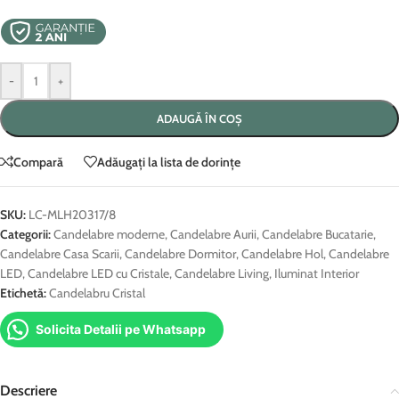
-
+
ADAUGĂ ÎN COȘ
Compară
Adăugați la lista de dorințe
SKU:
LC-MLH20317/8
Categorii:
Candelabre moderne
,
Candelabre Aurii
,
Candelabre Bucatarie
,
Candelabre Casa Scarii
,
Candelabre Dormitor
,
Candelabre Hol
,
Candelabre
LED
,
Candelabre LED cu Cristale
,
Candelabre Living
,
Iluminat Interior
Etichetă:
Candelabru Cristal
Solicita Detalii pe Whatsapp
Descriere