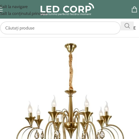
Salt la navigare
Salt la conținutul principal
OFERTE