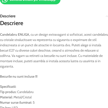
Descriere
Descriere
Candelabru ENLIGA,
cu un design extravagant si sofisticat, acest candelabru
cu cristale stralucitoare va reprezenta cu siguranta o exprimare de stil
indrazneata si un punct de atractie in locuinta dvs. Puteti alege si instala
becuri E27 cu diverse culori deschise, creand o atmosfera de relaxare si
odihna. Va rugam sa retineti ca becurile nu sunt incluse. Cu materialele de
montare incluse, puteti asambla si instala aceasta lustra cu usurinta si in
siguranta.
Becurile nu sunt incluse !!!
Specificatii:
Tip produs:
Candelabru
Material:
Metal/Cristal
Numar surse iluminat:
5
Tip bec:
LED