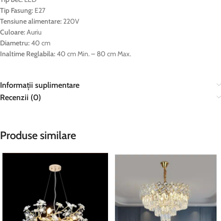
Tip Fasung:
E27
Tensiune alimentare:
220V
Culoare:
Auriu
Diametru:
40 cm
Inaltime Reglabila:
40 cm Min. – 80 cm Max.
Informații suplimentare
Recenzii (0)
Produse similare