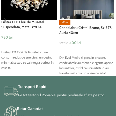
Lustra LED Flori de Musetel
-33%
Suspendata, Metal, 8xE14,
Candelabru Cristal Bruno, 5x E27,
Auriu/Alb 80cm
Auriu 40cm
980
lei
400
lei
599
lei
ADAUGĂ ÎN COȘ
ADAUGĂ ÎN COȘ
Lustra LED Flori de Mușețel,
cu un
consum redus de energie și un desing
Din Evul Mediu si pana in prezent,
minimalist care se va integra perfect în
candelabrele au oferit o eleganta aparte
casa ta!
locuintelor, astfel ca unii artisti le-au
transformat chiar in opere de arta!
Transport Rapid
Pe tot teritoriul României pentru produsele aflate pe stoc.
Retur Garantat