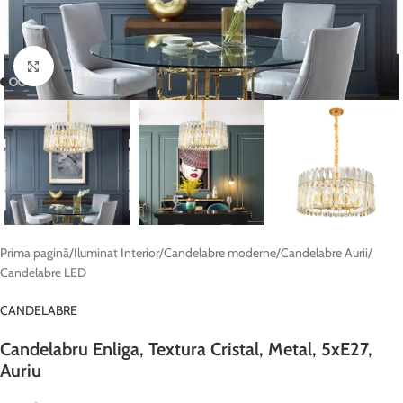
Fă clic pentru a mări
Prima pagină
/
Iluminat Interior
/
Candelabre moderne
/
Candelabre Aurii
/
Candelabre LED
CANDELABRE
Candelabru Enliga, Textura Cristal, Metal, 5xE27,
Auriu