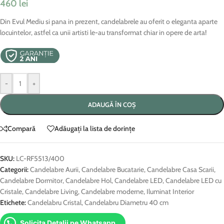
460
lei
Din Evul Mediu si pana in prezent, candelabrele au oferit o eleganta aparte
locuintelor, astfel ca unii artisti le-au transformat chiar in opere de arta!
-
+
ADAUGĂ ÎN COȘ
Compară
Adăugați la lista de dorințe
SKU:
LC-RF5513/400
Categorii:
Candelabre Aurii
,
Candelabre Bucatarie
,
Candelabre Casa Scarii
,
Candelabre Dormitor
,
Candelabre Hol
,
Candelabre LED
,
Candelabre LED cu
Cristale
,
Candelabre Living
,
Candelabre moderne
,
Iluminat Interior
Etichete:
Candelabru Cristal
,
Candelabru Diametru 40 cm
Solicita Detalii pe Whatsapp