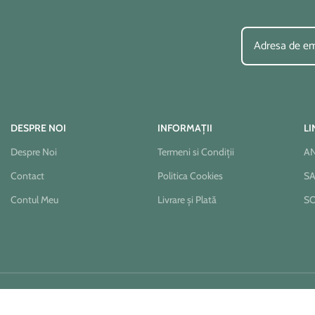
DESPRE NOI
INFORMAȚII
LI
Despre Noi
Termeni si Condiții
A
Contact
Politica Cookies
S
Contul Meu
Livrare și Plată
S