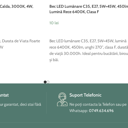
 Calda, 3000K, 4W,
Bec LED Lumânare C35, E27, 5W=45W, 450l
Lumină Rece 6400K, Clasa F
10
lei
ADAUGĂ ÎN COȘ
, Durata de Viata Foarte
Bec LED lumânare C35, E27, 5W=45W, lumină
UV
rece 6400K, 450lm, unghi 270°, clasa F, durat
de viață 30.000h. Ideal pentru bucătării, birou
și băi.
antat
Suport Telefonic
tur garantat, deci stai fără
Ne poți contacta la Telefon sau pe
Whatsapp:
0749.634.696