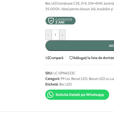
Bec LED lumânare C35, E14, 5W=45W, lumină r
35.000h. Ideal pentru birouri, băi, bucătării și 
-
+
AD
Compară
Adăugați la lista de dorințe
SKU:
LC-SPN6523C
Categorii:
99 Lei
,
Becuri LED
,
Becuri LED cu L
Etichetă:
Bec LED
Solicita Detalii pe Whatsapp