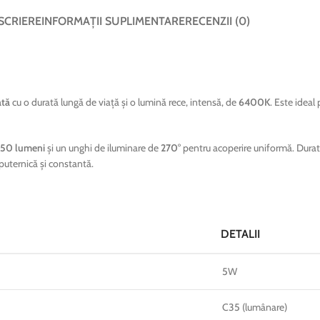
SCRIERE
INFORMAȚII SUPLIMENTARE
RECENZII (0)
ată
cu o durată lungă de viață și o lumină rece, intensă, de
6400K
. Este ideal
50 lumeni
și un unghi de iluminare de
270°
pentru acoperire uniformă. Durat
puternică și constantă.
DETALII
5W
C35 (lumânare)