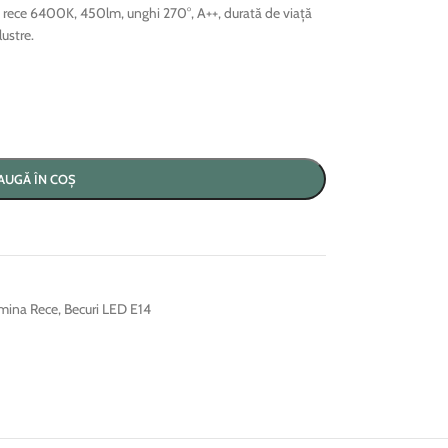
ece 6400K, 450lm, unghi 270°, A++, durată de viață
lustre.
AUGĂ ÎN COȘ
umina Rece
,
Becuri LED E14