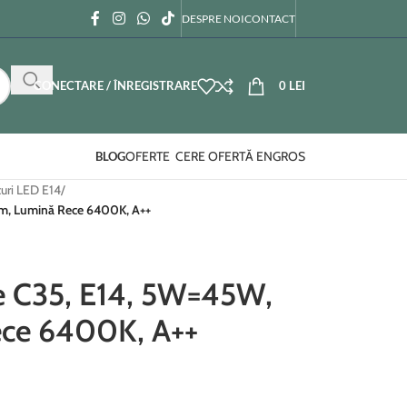
DESPRE NOI
CONTACT
CONECTARE / ÎNREGISTRARE
0
LEI
OFERTE
CERE OFERTĂ ENGROS
BLOG
uri LED E14
/
m, Lumină Rece 6400K, A++
 C35, E14, 5W=45W,
ce 6400K, A++