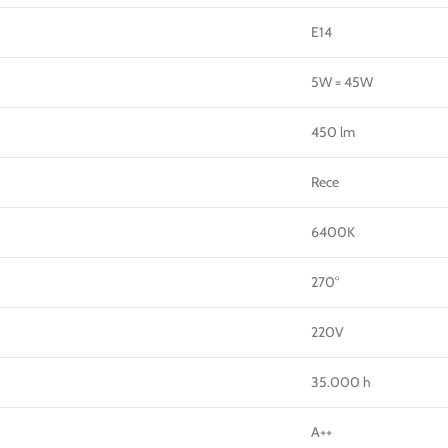
E14
5W = 45W
450 lm
Rece
6400K
270°
220V
35.000 h
A++