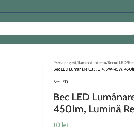
Prima pagină
/
Iluminat Interior
/
Becuri LED
/
Bec
Bec LED Lumânare C35, E14, 5W=45W, 450l
Bec LED
Bec LED Lumânare
450lm, Lumină Re
10
lei