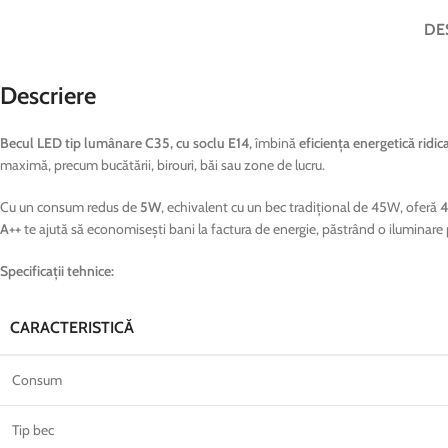
DE
Descriere
Becul LED tip lumânare C35, cu soclu E14
, îmbină
eficiența energetică ridic
maximă, precum bucătării, birouri, băi sau zone de lucru.
Cu un consum redus de
5W
, echivalent cu un bec tradițional de 45W, oferă
4
A++
te ajută să economisești bani la factura de energie, păstrând o iluminare 
Specificații tehnice:
CARACTERISTICĂ
Consum
Tip bec