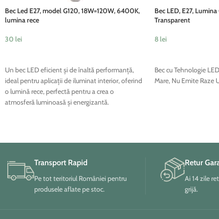
Bec Led E27, model G120, 18W=120W, 6400K,
Bec LED, E27, Lumina
lumina rece
Transparent
30
lei
8
lei
ADAUGĂ ÎN COȘ
ADAUGĂ ÎN COȘ
Un bec LED eficient și de înaltă performanță,
Bec cu Tehnologie LED
ideal pentru aplicații de iluminat interior, oferind
Mare, Nu Emite Raze 
o lumină rece, perfectă pentru a crea o
atmosferă luminoasă și energizantă.
Transport Rapid
Retur Gar
Pe tot teritoriul României pentru
Ai 14 zile re
produsele aflate pe stoc.
grijă.