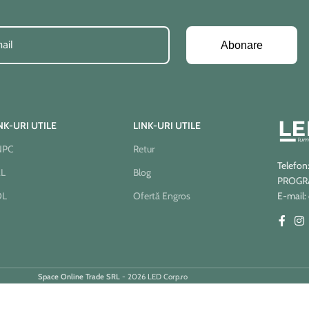
Abonare
NK-URI UTILE
LINK-URI UTILE
NPC
Retur
Telefon
AL
Blog
PROGRAM
OL
Ofertă Engros
E-mail:
Space Online Trade SRL
- 2026 LED Corp.ro