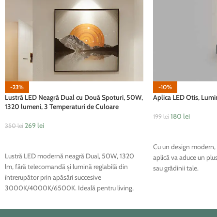
-23%
-10%
Lustră LED Neagră Dual cu Două Spoturi, 50W,
Aplica LED Otis, Lumi
1320 lumeni, 3 Temperaturi de Culoare
180
lei
199
lei
269
lei
350
lei
ADAUGĂ ÎN COȘ
ADAUGĂ ÎN COȘ
Cu un design modern, 
Lustră LED modernă neagră Dual, 50W, 1320
aplică va aduce un plus
lm, fără telecomandă și lumină reglabilă din
sau grădinii tale.
întrerupător prin apăsări succesive
3000K/4000K/6500K. Ideală pentru living,
dormitor, hol, dressing și dining.