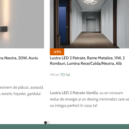
-65%
na Neutra, 20W, Auriu
Lustra LED 2 Patrate, Rame Metalice, 11W, 2
Romburi, Lumina Rece/Calda/Neutra, Alb
70
lei
199
lei
ADAUGĂ ÎN COȘ
extrem de plăcut, această
Lustra LED 2 Patrate Vanilla
, cu un consum
 estetic fațadei, gardului
redus de energie și un desing minimalist care s
va integra perfect în casa ta!