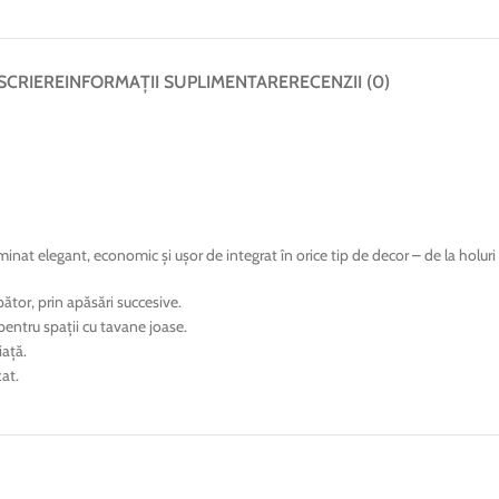
SCRIERE
INFORMAȚII SUPLIMENTARE
RECENZII (0)
inat elegant, economic și ușor de integrat în orice tip de decor – de la holuri 
ător, prin apăsări succesive.
pentru spații cu tavane joase.
iață.
at.