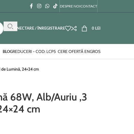
DESPRE NOI
CONTACT
CONECTARE / ÎNREGISTRARE
0
LEI
REDUCERI - COD: LCP5
CERE OFERTĂ ENGROS
BLOG
i de Lumină, 24×24 cm
ă 68W, Alb/Auriu ,3
 24×24 cm