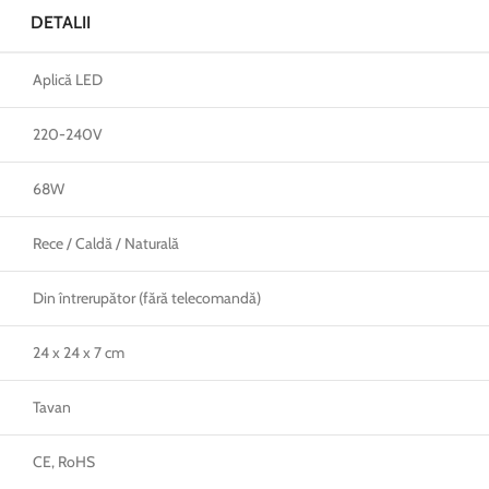
DETALII
Aplică LED
220-240V
68W
Rece / Caldă / Naturală
Din întrerupător (fără telecomandă)
24 x 24 x 7 cm
Tavan
CE, RoHS