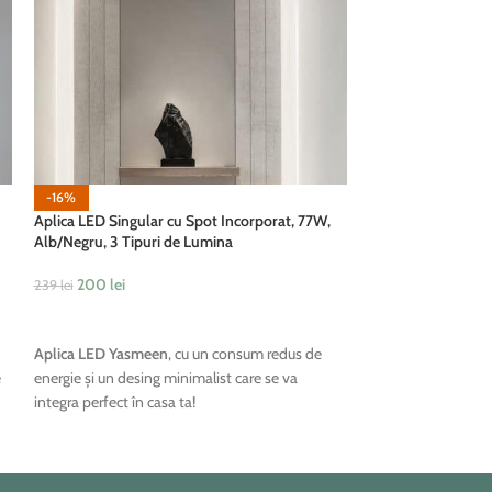
Aplica Nisa E14, C
-16%
Aplica LED Singular cu Spot Incorporat, 77W,
250
lei
Alb/Negru, 3 Tipuri de Lumina
ADAUGĂ ÎN COȘ
200
lei
239
lei
Aplica Nisa
, cu un 
ADAUGĂ ÎN COȘ
integra perfect în c
Aplica LED Yasmeen
, cu un consum redus de
e
energie și un desing minimalist care se va
integra perfect în casa ta!