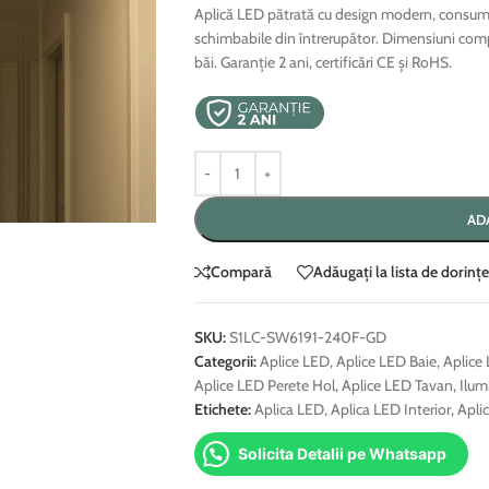
Aplică LED pătrată cu design modern, consum 6
schimbabile din întrerupător. Dimensiuni com
băi. Garanție 2 ani, certificări CE și RoHS.
AD
Compară
Adăugați la lista de dorințe
SKU:
S1LC-SW6191-240F-GD
Categorii:
Aplice LED
,
Aplice LED Baie
,
Aplice
Aplice LED Perete Hol
,
Aplice LED Tavan
,
Ilum
Etichete:
Aplica LED
,
Aplica LED Interior
,
Apli
Solicita Detalii pe Whatsapp