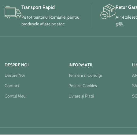
Transport Rapid
Retur Gar
Pe tot teritoriul României pentru
Ai 14 zile re
produsele aflate pe stoc.
grijă.
DESPRE NOI
INFORMAȚII
LI
Despre Noi
Termeni si Condiții
A
Contact
Politica Cookies
S
Contul Meu
Livrare și Plată
S