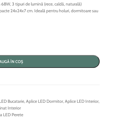
8W, 3 tipuri de lumină (rece, caldă, naturală)
pacte 24x24x7 cm. Ideală pentru holuri, dormitoare sau
AUGĂ ÎN COȘ
 LED Bucatarie
,
Aplice LED Dormitor
,
Aplice LED Interior
,
inat Interior
ca LED Perete