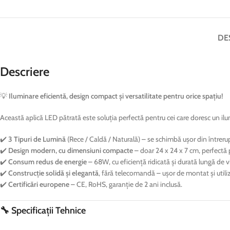
DE
Descriere
💡
Iluminare eficientă, design compact și versatilitate pentru orice spațiu!
Această aplică LED pătrată este soluția perfectă pentru cei care doresc un ilum
✔️
3 Tipuri de Lumină
(Rece / Caldă / Naturală) – se schimbă ușor din întrerup
✔️
Design modern, cu dimensiuni compacte
– doar 24 x 24 x 7 cm, perfectă 
✔️
Consum redus de energie
– 68W, cu eficiență ridicată și durată lungă de v
✔️
Construcție solidă și elegantă
, fără telecomandă – ușor de montat și utiliz
✔️
Certificări europene
– CE, RoHS, garanție de 2 ani inclusă.
🔧 Specificații Tehnice