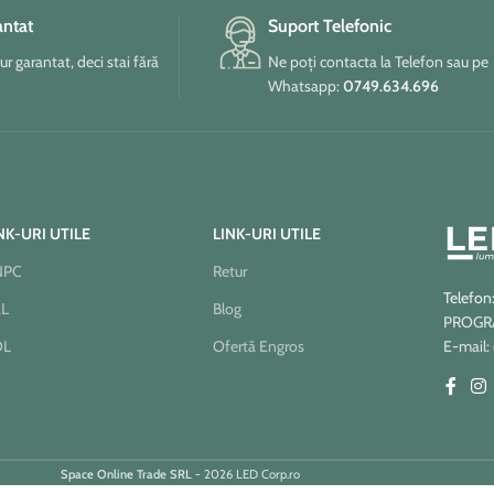
antat
Suport Telefonic
tur garantat, deci stai fără
Ne poți contacta la Telefon sau pe
Whatsapp:
0749.634.696
NK-URI UTILE
LINK-URI UTILE
NPC
Retur
Telefon
AL
Blog
PROGRAM
OL
Ofertă Engros
E-mail:
Space Online Trade SRL
- 2026 LED Corp.ro