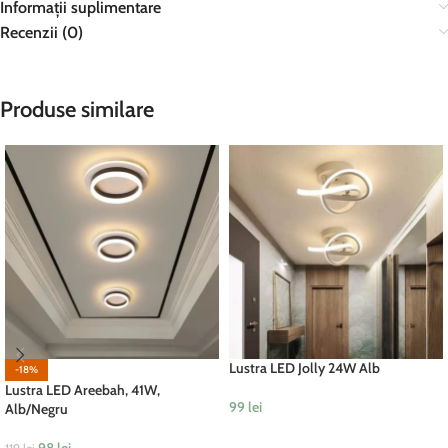
Informații suplimentare
Recenzii (0)
Produse similare
Lustra LED Jolly 24W Alb
-18%
Lustra LED Areebah, 41W,
99
lei
Alb/Negru
ADAUGĂ ÎN COȘ
98
lei