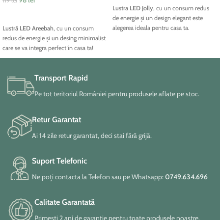
119
lei
Lustra LED Jolly
, cu un consum redus
ADAUGĂ ÎN COȘ
de energie și un design elegant este
alegerea ideala pentru casa ta.
Lustră LED Areebah
, cu un consum
redus de energie și un desing minimalist
care se va integra perfect în casa ta!
Transport Rapid
Pe tot teritoriul României pentru produsele aflate pe stoc.
Retur Garantat
Ai 14 zile retur garantat, deci stai fără grijă.
Suport Telefonic
Ne poți contacta la Telefon sau pe Whatsapp:
0749.634.696
Calitate Garantată
Primești 2 ani de garanție pentru toate produsele noastre.