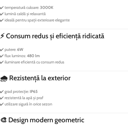
✔️ temperatură culoare:
3000K
✔️ lumină caldă și relaxantă
✔️ ideală pentru spații exterioare elegante
⚡ Consum redus și eficiență ridicată
✔️ putere:
6W
✔️ flux luminos:
480 lm
✔️ iluminare eficientă cu consum redus
🌧️ Rezistență la exterior
✔️ grad protecție:
IP65
✔️ rezistentă la apă și praf
✔️ utilizare sigură în orice sezon
🎨 Design modern geometric