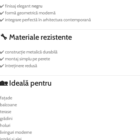
✔️ finisaj elegant
negru
✔️ formă geometrică modernă
✔️ integrare perfectă în arhitectura contemporană
🔧 Materiale rezistente
✔️ construcție metalică durabilă
✔️ montaj simplu pe perete
✔️ întreținere redusă
🏡 Ideală pentru
fațade
balcoane
terase
grădini
holuri
livinguri moderne
intrări și alei