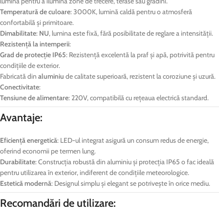
lumină pentru a ilumina zone de trecere, terase sau grădini.
Temperatură de culoare
: 3000K, lumină caldă pentru o atmosferă
confortabilă și primitoare.
Dimabilitate
:
NU
, lumina este fixă, fără posibilitate de reglare a intensității.
Rezistență la intemperii
:
Grad de protecție IP65
: Rezistență excelentă la praf și apă, potrivită pentru
condițiile de exterior.
Fabricată din
aluminiu
de calitate superioară, rezistent la coroziune și uzură.
Conectivitate
:
Tensiune de alimentare
: 220V, compatibilă cu rețeaua electrică standard.
Avantaje:
Eficiență energetică
: LED-ul integrat asigură un consum redus de energie,
oferind economii pe termen lung.
Durabilitate
: Construcția robustă din aluminiu și protecția IP65 o fac ideală
pentru utilizarea în exterior, indiferent de condițiile meteorologice.
Estetică modernă
: Designul simplu și elegant se potrivește în orice mediu.
Recomandări de utilizare: