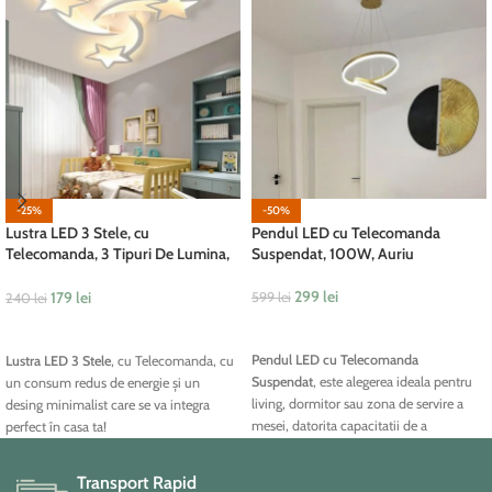
-25%
-50%
Lustra LED 3 Stele, cu
Pendul LED cu Telecomanda
Telecomanda, 3 Tipuri De Lumina,
Suspendat, 100W, Auriu
102W, Alb
299
lei
179
lei
599
lei
240
lei
ADAUGĂ ÎN COȘ
ADAUGĂ ÎN COȘ
Pendul LED cu Telecomanda
Lustra LED 3 Stele
, cu Telecomanda, cu
Suspendat
, este alegerea ideala pentru
un consum redus de energie și un
living, dormitor sau zona de servire a
desing minimalist care se va integra
mesei, datorita capacitatii de a
perfect în casa ta!
directiona cu intensitate lumina pe o
anumita suprafata, pentru crearea unei
Transport Rapid
atmosfere discrete si primitoare in restul