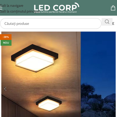
Salt la navigare
Salt la conținutul principal
OFERTE
-38%
NOU