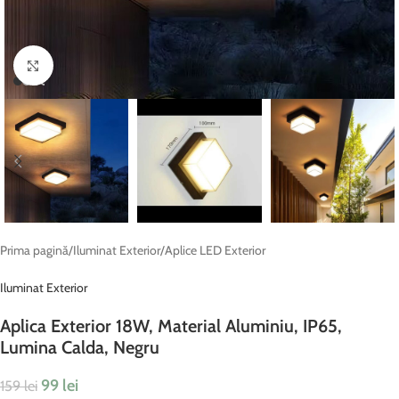
Fă clic pentru a mări
Prima pagină
/
Iluminat Exterior
/
Aplice LED Exterior
Iluminat Exterior
Aplica Exterior 18W, Material Aluminiu, IP65,
Lumina Calda, Negru
99
lei
159
lei