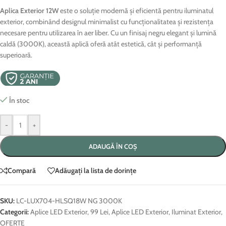
Aplica Exterior 12W
este o soluție modernă și eficientă pentru iluminatul
exterior, combinând designul minimalist cu funcționalitatea și rezistența
necesare pentru utilizarea în aer liber. Cu un finisaj negru elegant și lumină
caldă (3000K), această aplică oferă atât estetică, cât și performanță
superioară.
În stoc
-
+
ADAUGĂ ÎN COȘ
Compară
Adăugați la lista de dorințe
SKU:
LC-LUX704-HLSQ18W NG 3000K
Categorii:
Aplice LED Exterior
,
99 Lei
,
Aplice LED Exterior
,
Iluminat Exterior
,
OFERTE