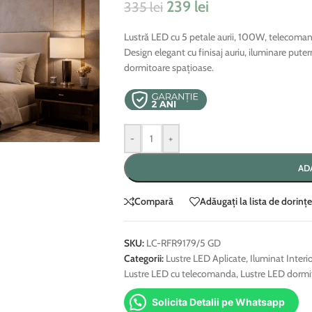
239
lei
335
lei
Lustră LED cu 5 petale aurii, 100W, telecomandă
Design elegant cu finisaj auriu, iluminare puter
dormitoare spațioase.
-
+
AD
Compară
Adăugați la lista de dorințe
SKU:
LC-RFR9179/5 GD
Categorii:
Lustre LED Aplicate
,
Iluminat Interi
Lustre LED cu telecomanda
,
Lustre LED dormi
Solicita Detalii pe Whatsapp