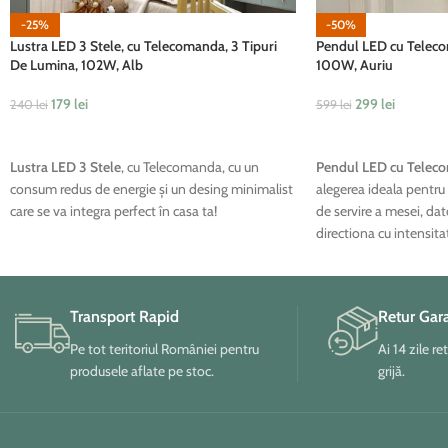
-25%
-50%
Lustra LED 3 Stele, cu Telecomanda, 3 Tipuri
Pendul LED cu Telec
De Lumina, 102W, Alb
100W, Auriu
179
lei
299
lei
240
lei
599
lei
ADAUGĂ ÎN COȘ
ADAUGĂ ÎN COȘ
Lustra LED 3 Stele
, cu Telecomanda, cu un
Pendul LED cu Telec
consum redus de energie și un desing minimalist
alegerea ideala pentru
care se va integra perfect în casa ta!
de servire a mesei, dato
directiona cu intensit
suprafata, pentru crea
discrete si primitoare in
Transport Rapid
Retur Gar
Pe tot teritoriul României pentru
Ai 14 zile re
produsele aflate pe stoc.
grijă.