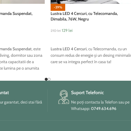
-39%
omanda Suspendat,
Lustra LED 4 Cercuri, cu Telecomanda,
Dimabila, 76W, Negru
129
lei
210
lei
ADAUGĂ ÎN COȘ
omanda Suspendat
, este
Lustra LED 4 Cercuri
, cu Telecomanda, cu un
 living, dormitor sau zona
consum redus de energie și un desing minimali
rita capacitatii de a
care se va integra perfect în casa ta!
ate lumina pe o anumita
rea unei atmosfere
 restul incaperii.
antat
Suport Telefonic
tur garantat, deci stai fără
Ne poți contacta la Telefon sau pe
Whatsapp:
0749.634.696