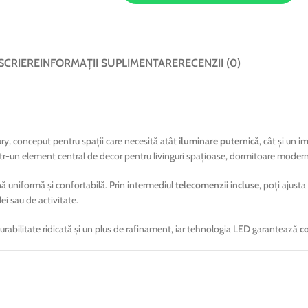
SCRIERE
INFORMAȚII SUPLIMENTARE
RECENZII (0)
y, conceput pentru spații care necesită atât
iluminare puternică
, cât și un
im
ntr-un element central de decor pentru livinguri spațioase, dormitoare modern
nă uniformă și confortabilă. Prin intermediul
telecomenzii incluse
, poți ajust
i sau de activitate.
durabilitate ridicată și un plus de rafinament, iar tehnologia LED garantează
c