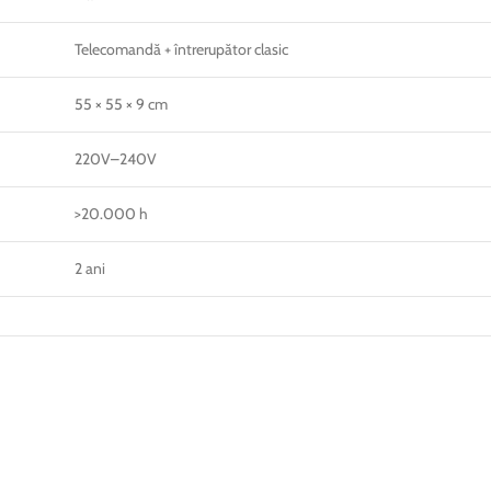
Telecomandă + întrerupător clasic
55 × 55 × 9 cm
220V–240V
>20.000 h
2 ani