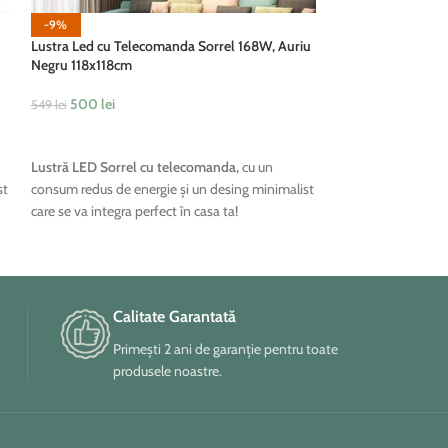
Pendul LED Dino 
-9%
Auriu
Lustra Led cu Telecomanda Sorrel 168W, Auriu
Negru 118x118cm
700
lei
500
lei
549
lei
ADAUGĂ ÎN COȘ
ADAUGĂ ÎN COȘ
Pendul LED Dino
,
living, dormitor sa
Lustră LED Sorrel cu telecomanda,
cu un
datorita capacitatii
st
consum redus de energie și un desing minimalist
lumina pe o anumit
care se va integra perfect în casa ta!
unei atmosfere discr
incaperii.
Calitate Garantată
Primești 2 ani de garanție pentru toate
produsele noastre.