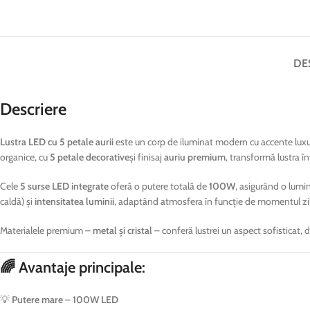
DE
Descriere
Lustra LED cu 5 petale aurii
este un corp de iluminat modern cu accente luxur
organice, cu
5 petale decorative
și finisaj
auriu premium
, transformă lustra î
Cele
5 surse LED integrate
oferă o putere totală de
100W
, asigurând o lumi
caldă) și
intensitatea luminii
, adaptând atmosfera în funcție de momentul zile
Materialele premium –
metal și cristal
– conferă lustrei un aspect sofisticat, 
🌈 Avantaje principale:
💡
Putere mare – 100W LED