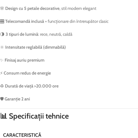
🌸
Design cu 5 petale decorative
, stil modern elegant
🎛️
Telecomandă inclusă
+ funcționare din întrerupător clasic
🌗
3 tipuri de lumină
: rece, neutră, caldă
🔆
Intensitate reglabilă (dimmabilă)
✨
Finisaj auriu premium
⚡
Consum redus de energie
♻️
Durată de viață >20.000 ore
🛡️
Garanție 2 ani
📊 Specificații tehnice
CARACTERISTICĂ