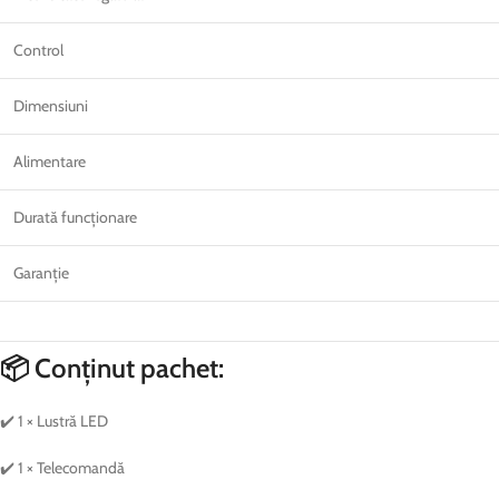
Control
Dimensiuni
Alimentare
Durată funcționare
Garanție
📦 Conținut pachet:
✔️ 1 × Lustră LED
✔️ 1 × Telecomandă