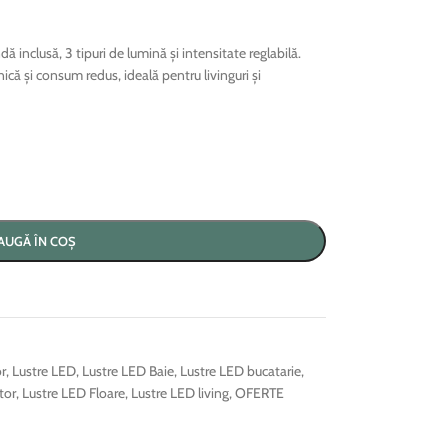
 inclusă, 3 tipuri de lumină și intensitate reglabilă.
nică și consum redus, ideală pentru livinguri și
AUGĂ ÎN COȘ
or
,
Lustre LED
,
Lustre LED Baie
,
Lustre LED bucatarie
,
tor
,
Lustre LED Floare
,
Lustre LED living
,
OFERTE