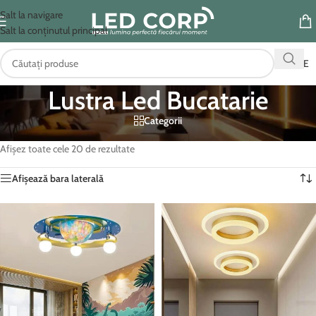
Salt la navigare
Salt la conținutul principal
OFERTE
Lustra Led Bucatarie
Categorii
Prima pagină
/
Produse etichetate „Lustra Led Bucatarie”
Afișez toate cele 20 de rezultate
Afișează bara laterală