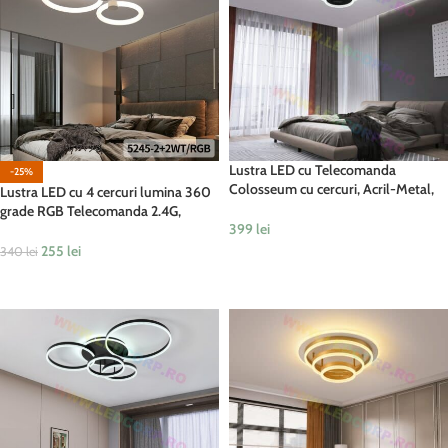
Lustra LED cu Telecomanda
-25%
Colosseum cu cercuri, Acril-Metal,
Lustra LED cu 4 cercuri lumina 360
168W, Negru
grade RGB Telecomanda 2.4G,
399
lei
lumina rece/calda/neutra, Alb-Crom
255
lei
340
lei
ADAUGĂ ÎN COȘ
ADAUGĂ ÎN COȘ