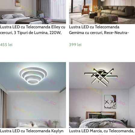
Lustra LED cu Telecomanda Elley cu
Lustra LED cu Telecomanda
cercuri, 3 Tipuri de Lumina, 220W,
Gemima cu cercuri, Rece-Neutra-
Negru
Calda, 168W, Auriu
455
lei
399
lei
ADAUGĂ ÎN COȘ
ADAUGĂ ÎN COȘ
Lustra LED cu Telecomanda Kaylyn
Lustra LED Marcia, cu Telecomanda,