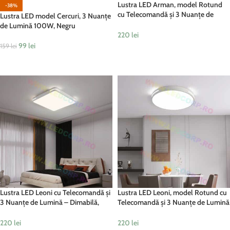
Lustra LED Arman, model Rotund
-38%
cu Telecomandă și 3 Nuanțe de
Lustra LED model Cercuri, 3 Nuanțe
Lumină – Dimabilă, 126W, Negru
de Lumină 100W, Negru
220
lei
99
lei
159
lei
ADAUGĂ ÎN COȘ
ADAUGĂ ÎN COȘ
Lustra LED Leoni cu Telecomandă și
Lustra LED Leoni, model Rotund cu
3 Nuanțe de Lumină – Dimabilă,
Telecomandă și 3 Nuanțe de Lumină
126W, Alb
– Dimabilă, 126W, Alb
220
lei
220
lei