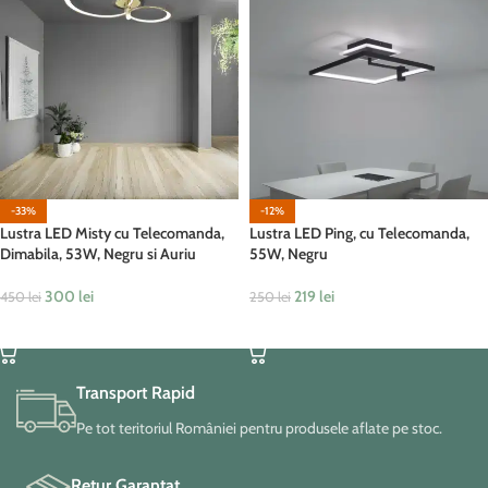
-33%
-12%
Lustra LED Misty cu Telecomanda,
Lustra LED Ping, cu Telecomanda,
Dimabila, 53W, Negru si Auriu
55W, Negru
300
lei
219
lei
450
lei
250
lei
ADAUGĂ ÎN COȘ
ADAUGĂ ÎN COȘ
Transport Rapid
Pe tot teritoriul României pentru produsele aflate pe stoc.
Retur Garantat