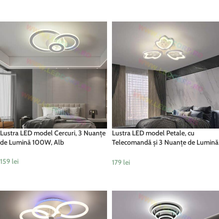
ADAUGĂ ÎN COȘ
ADAUGĂ ÎN COȘ
Lustra LED model Cercuri, 3 Nuanțe
Lustra LED model Petale, cu
de Lumină 100W, Alb
Telecomandă și 3 Nuanțe de Lumină
– Dimabilă, 84W, Alb
159
lei
179
lei
ADAUGĂ ÎN COȘ
ADAUGĂ ÎN COȘ