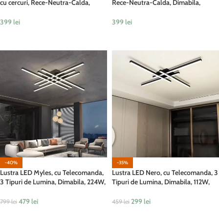
cu cercuri, Rece-Neutra-Calda,
Rece-Neutra-Calda, Dimabila,
168W, Alb
150W, Negru
399
lei
399
lei
ADAUGĂ ÎN COȘ
ADAUGĂ ÎN COȘ
-40%
-35%
Lustra LED Myles, cu Telecomanda,
Lustra LED Nero, cu Telecomanda, 3
3 Tipuri de Lumina, Dimabila, 224W,
Tipuri de Lumina, Dimabila, 112W,
Negru
Negru
479
lei
299
lei
799
lei
459
lei
ADAUGĂ ÎN COȘ
ADAUGĂ ÎN COȘ