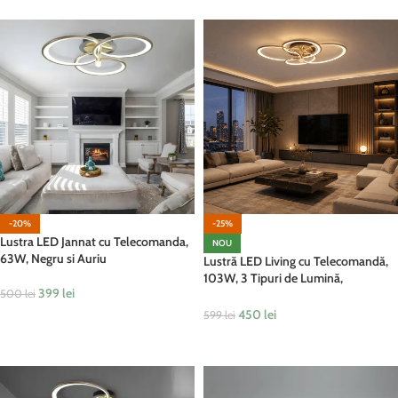
-20%
-25%
Lustra LED Jannat cu Telecomanda,
NOU
63W, Negru si Auriu
Lustră LED Living cu Telecomandă,
103W, 3 Tipuri de Lumină,
399
lei
500
lei
Negru/Auriu
450
lei
599
lei
ADAUGĂ ÎN COȘ
ADAUGĂ ÎN COȘ